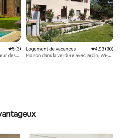
ntaires : 4,91 sur 5
Évaluation moyenne sur la base de 3 commentaires : 5 sur 5
5 (3)
Logement de vacances
Évaluation moyenne su
4,93 (30)
cœur des
Maison dans la verdure avec jardin, Wi-Fi
et parking
avantageux