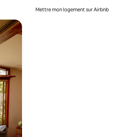
Mettre mon logement sur Airbnb
sant glisser.