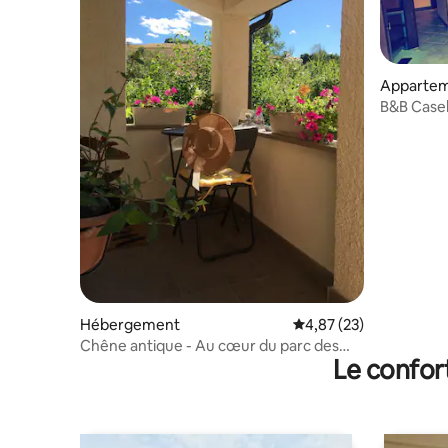
Appartem
B&B Case
Hébergement
Évaluation moyenne su
4,87 (23)
Chêne antique - Au cœur du parc des
Le confor
Monts Sibyllins