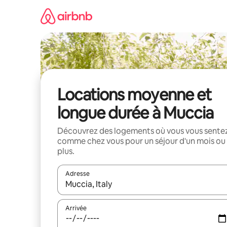
Aller
directement
au
contenu
Locations moyenne et
longue durée à Muccia
Découvrez des logements où vous vous sente
comme chez vous pour un séjour d'un mois ou
plus.
Adresse
Lorsque les résultats s'affichent, utilisez les flèc
Arrivée