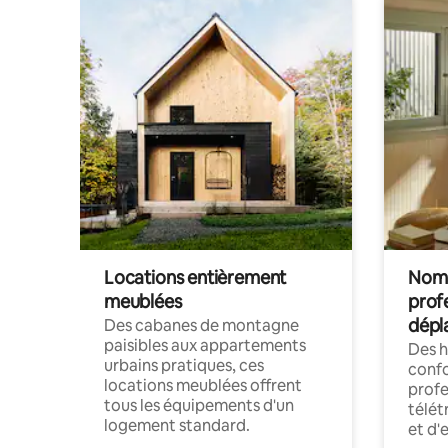
Locations entièrement
Noma
meublées
prof
dépl
Des cabanes de montagne
paisibles aux appartements
Des 
urbains pratiques, ces
confo
locations meublées offrent
profe
tous les équipements d'un
télét
logement standard.
et d'