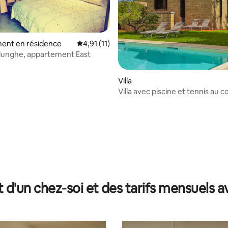
ent en résidence
Évaluation moyenne sur la base de 11 comme
4,91 (11)
lunghe, appartement East
Villa
Villa avec piscine et tennis au 
Sibillini
r la base de 23 commentaires : 4,87 sur 5
t d'un chez-soi et des tarifs mensuels 