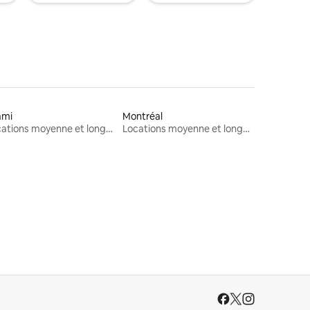
ami
Montréal
Locations moyenne et longue durée
Locations moyenne et longue durée