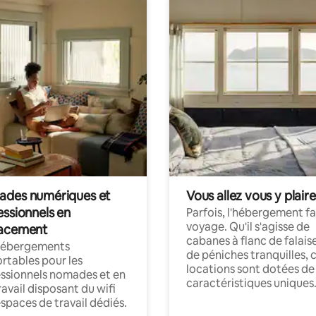
des numériques et
Vous allez vous y plaire
essionnels en
Parfois, l'hébergement fai
voyage. Qu'il s'agisse de
acement
cabanes à flanc de falais
hébergements
de péniches tranquilles, 
rtables pour les
locations sont dotées de
ssionnels nomades et en
caractéristiques uniques
ravail disposant du wifi
espaces de travail dédiés.