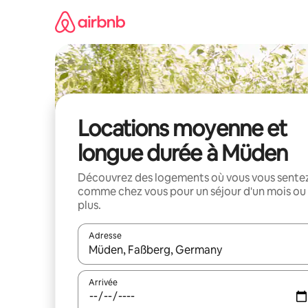
Aller
directement
au
contenu
Locations moyenne et
longue durée à Müden
Découvrez des logements où vous vous sente
comme chez vous pour un séjour d'un mois ou
plus.
Adresse
Lorsque les résultats s'affichent, utilisez les flèc
Arrivée