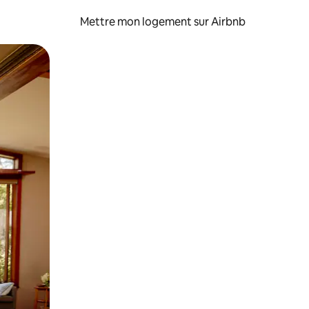
Mettre mon logement sur Airbnb
sant glisser.