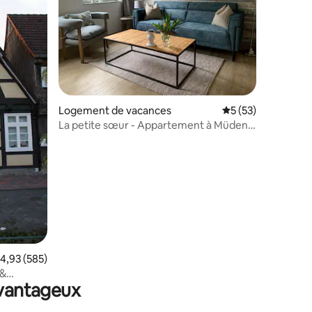
taires : 4,81 sur 5
Logement de vacances
Évaluation moyenne
5 (53)
La petite sœur - Appartement à Müden /
Örtze
valuation moyenne sur la base de 585 commentaires : 4,93 sur 5
4,93 (585)
 &
avantageux