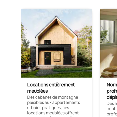
Locations entièrement
Noma
meublées
prof
dépl
Des cabanes de montagne
paisibles aux appartements
Des 
urbains pratiques, ces
confo
locations meublées offrent
profe