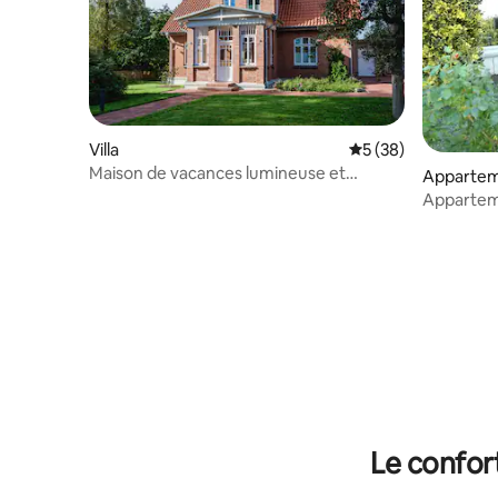
Villa
Évaluation moyenne 
5 (38)
Maison de vacances lumineuse et
Apparte
confortable pour 2-6 personnes
Appartem
Le confor