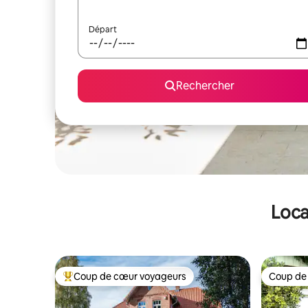
Départ
Rechercher
Loca
Coup de cœur voyageurs
Coup de
Coups de cœur voyageurs les plus appréciés
Coup de