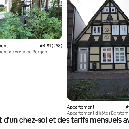
sur la base de 38 commentaires : 5 sur 5
ment
Évaluation moyenne sur la base de 268 commen
4,81 (268)
ent au cœur de Bergen
Appartement
É
Appartement d'hôtes Borstorf
t d'un chez-soi et des tarifs mensuels 
Schwarz