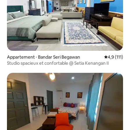
Appartement ⋅ Bandar Seri Begawan
Évaluation m
4,9 (111)
Studio spacieux et confortable @ Setia Kenangan II