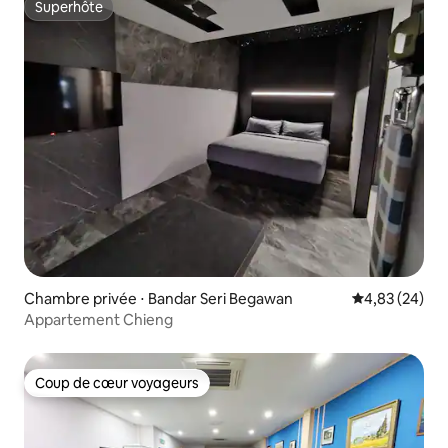
Superhôte
Superhôte
Chambre privée ⋅ Bandar Seri Begawan
Évaluation mo
4,83 (24)
Appartement Chieng
Coup de cœur voyageurs
Coup de cœur voyageurs