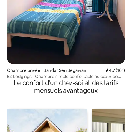
Chambre privée ⋅ Bandar Seri Begawan
Évaluation m
4,7 (161)
EZ Lodgings - Chambre simple confortable au cœur de
Le confort d'un chez-soi et des tarifs
Gadong
mensuels avantageux