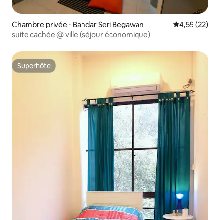
Chambre privée ⋅ Bandar Seri Begawan
Évaluation mo
4,59 (22)
suite cachée @ ville (séjour économique)
Superhôte
Superhôte