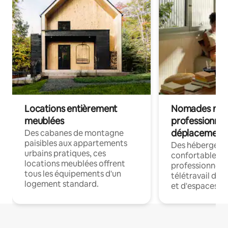
Locations entièrement
Nomades num
meublées
professionnel
déplacement
Des cabanes de montagne
paisibles aux appartements
Des hébergem
urbains pratiques, ces
confortables p
locations meublées offrent
professionnels
tous les équipements d'un
télétravail dis
logement standard.
et d'espaces de