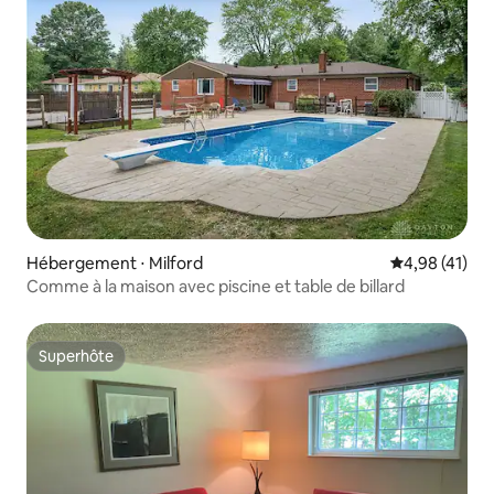
Hébergement ⋅ Milford
Évaluation mo
4,98 (41)
Comme à la maison avec piscine et table de billard
Superhôte
Superhôte