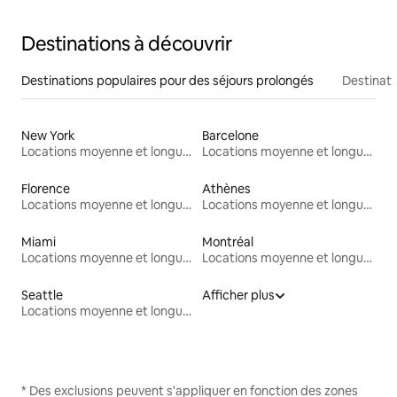
Destinations à découvrir
Destinations populaires pour des séjours prolongés
Destinati
New York
Barcelone
Locations moyenne et longue durée
Locations moyenne et longue durée
Florence
Athènes
Locations moyenne et longue durée
Locations moyenne et longue durée
Miami
Montréal
Locations moyenne et longue durée
Locations moyenne et longue durée
Seattle
Afficher plus
Locations moyenne et longue durée
* Des exclusions peuvent s'appliquer en fonction des zones