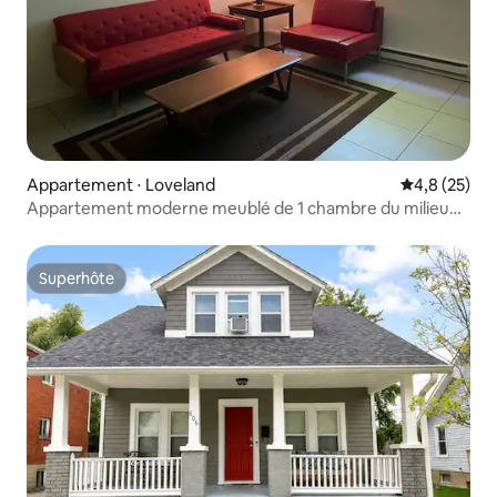
Appartement ⋅ Loveland
Évaluation m
4,8 (25)
Appartement moderne meublé de 1 chambre du milieu
du siècle
Superhôte
Superhôte