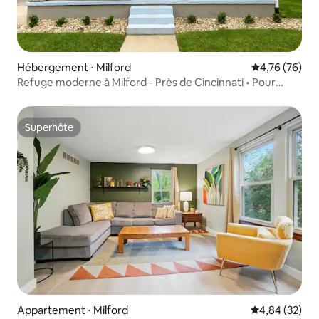
Hébergement ⋅ Milford
Évaluation mo
4,76 (76)
Refuge moderne à Milford - Près de Cincinnati • Pour
6 personnes
Superhôte
Superhôte
Appartement ⋅ Milford
Évaluation mo
4,84 (32)