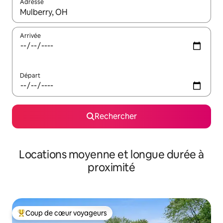
Adresse
Lorsque les résultats s'affichent, utilisez les flèches vers le hau
Arrivée
Départ
Rechercher
Locations moyenne et longue durée à
proximité
Coup de cœur voyageurs
Coups de cœur voyageurs les plus appréciés