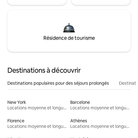
Résidence de tourisme
Destinations à découvrir
Destinations populaires pour des séjours prolongés
Destinati
New York
Barcelone
Locations moyenne et longue durée
Locations moyenne et longue durée
Florence
Athènes
Locations moyenne et longue durée
Locations moyenne et longue durée