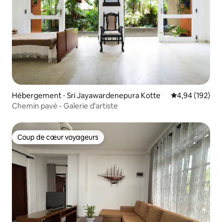
Hébergement ⋅ Sri Jayawardenepura Kotte
Évaluation moy
4,94 (192)
Chemin pavé - Galerie d'artiste
Coup de cœur voyageurs
Coup de cœur voyageurs