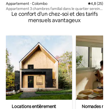
Appartement ⋅ Colombo
Évaluation m
4,8 (25)
Appartement 3 chambres familial dans le quartier serein
Le confort d'un chez-soi et des tarifs
de Malabe
mensuels avantageux
Locations entièrement
Nomades num