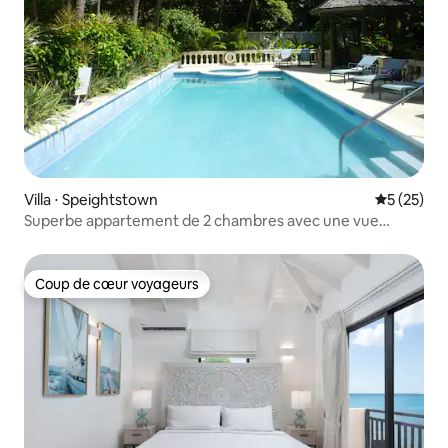
Villa ⋅ Speightstown
Évaluation
5 (25)
Superbe appartement de 2 chambres avec une vue
imprenable sur la mer
Coup de cœur voyageurs
Coup de cœur voyageurs