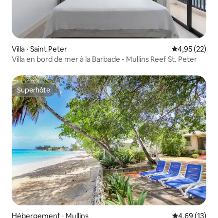
Villa ⋅ Saint Peter
Évaluation mo
4,95 (22)
Villa en bord de mer à la Barbade - Mullins Reef St. Peter
Superhôte
Superhôte
Hébergement ⋅ Mullins
Évaluation mo
4,69 (13)