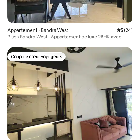
Appartement ⋅ Bandra West
Évaluation
5 (24)
Plush Bandra West | Appartement de luxe 2BHK avec
bureau
Coup de cœur voyageurs
Coup de cœur voyageurs