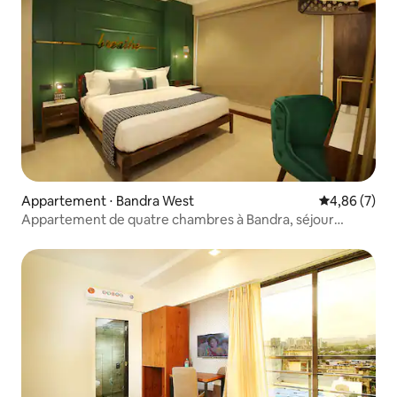
Appartement ⋅ Bandra West
Évaluation m
4,86 (7)
Appartement de quatre chambres à Bandra, séjour
court/long