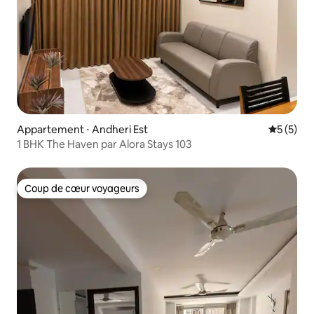
Appartement ⋅ Andheri Est
Évaluatio
5 (5)
1 BHK The Haven par Alora Stays 103
Coup de cœur voyageurs
Coup de cœur voyageurs