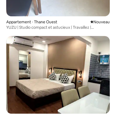
Appartement ⋅ Thane Ouest
Nouvel hébe
Nouveau
YUZU | Studio compact et astucieux | Travaillez |
Détendez-vous