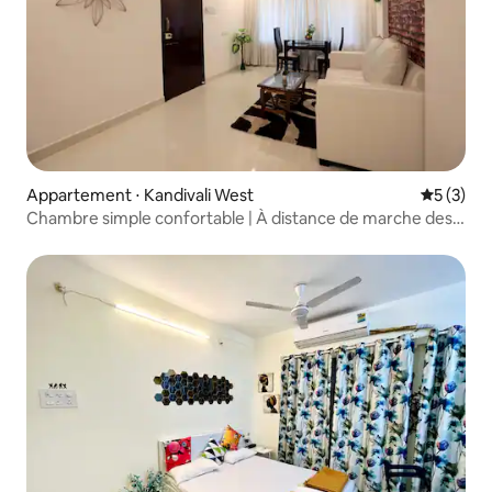
Appartement ⋅ Kandivali West
Évaluatio
5 (3)
Chambre simple confortable | À distance de marche des
bureaux de Mahindra