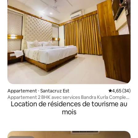
Appartement ⋅ Santacruz Est
Évaluation mo
4,65 (34)
Appartement 2 BHK avec services Bandra Kurla Complex
Location de résidences de tourisme au
(BKC)
mois