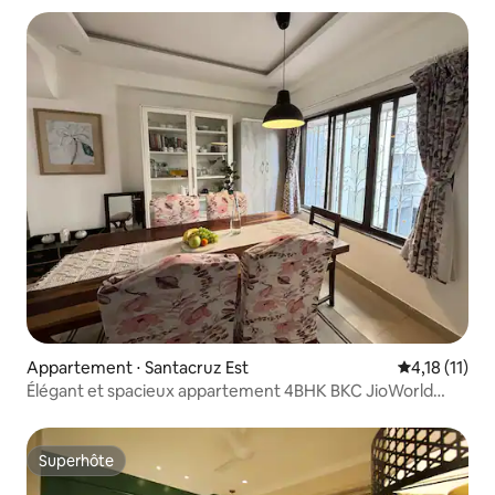
Appartement ⋅ Santacruz Est
Évaluation m
4,18 (11)
Élégant et spacieux appartement 4BHK BKC JioWorld
Centre
Superhôte
Superhôte