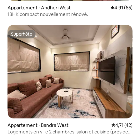
Appartement ⋅ Andheri West
Évaluation mo
4,91 (65)
1BHK compact nouvellement rénové.
Superhôte
Superhôte
Appartement ⋅ Bandra West
Évaluation mo
4,71 (42)
Logements en ville 2 chambres, salon et cuisine (près de
Lilavati Off Hill Road)