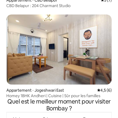
Appartement ⋅ CBD Belapur
Évaluatio
5 (7)
CBD Belapur : 204 Charmant Studio
Appartement ⋅ Jogeshwari East
Évaluation 
4,5 (6)
Homey 1BHK Andheri | Cuisine | Sûr pour les familles
Quel est le meilleur moment pour visiter
Bombay ?