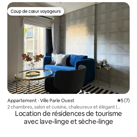
Coup de cœur voyageurs
Coup de cœur voyageurs
Appartement ⋅ Ville Parle Ouest
Évaluatio
5 (7)
2 chambres, salon et cuisine, chaleureux et élégant |
Location de résidences de tourisme
Convient aux longs séjours
avec lave-linge et sèche-linge