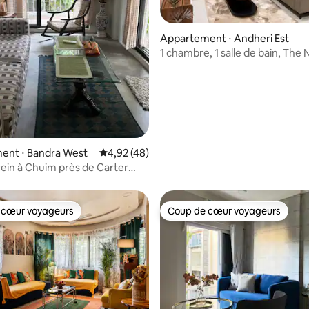
r la base de 251 commentaires : 4,9 sur 5
Appartement ⋅ Andheri Est
1 chambre, 1 salle de bain, The
Alora Stays 101
ent ⋅ Bandra West
Évaluation moyenne sur la base de 48 comme
4,92 (48)
rein à Chuim près de Carter
 cœur voyageurs
Coup de cœur voyageurs
 cœur voyageurs
Coup de cœur voyageurs