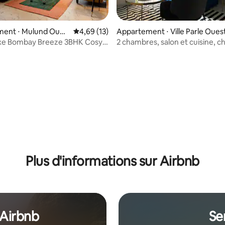
ent ⋅ Mulund Oues
Évaluation moyenne sur la base de 13 comme
4,69 (13)
Appartement ⋅ Ville Parle Oues
luxe Bombay Breeze 3BHK Cosy
2 chambres, salon et cuisine, c
et élégant | Convient aux longs
 sur la base de 15 commentaires : 5 sur 5
Plus d'informations sur Airbnb
 Airbnb
Se