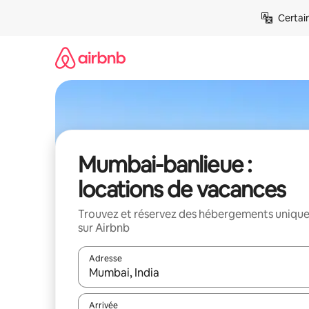
Aller
Certai
directement
au
contenu
Mumbai-banlieue :
locations de vacances
Trouvez et réservez des hébergements uniqu
sur Airbnb
Adresse
Lorsque les résultats s'affichent, utilisez les flèc
Arrivée