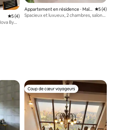
Appartement en résidence ⋅ Mala
Évaluation moyenn
5 (4)
d Est
Spacieux et luxueux, 2 chambres, salon
Évaluation moyenne sur la base de 4 commentaires : 5 sur 5
5 (4)
et cuisine (récemment rénové, près de
 Nova By
Nesco)
ntaires : 4,92 sur 5
Coup de cœur voyageurs
Coup de cœur voyageurs