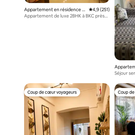
Appartement en résidence ⋅
Évaluation moyenne su
4,9 (251)
Bandra East
Appartement de luxe 2BHK à BKC près
du consulat américain et du NMACC
Appartem
Séjour se
Road
Coup de cœur voyageurs
Coup de
Coup de cœur voyageurs
Coup de