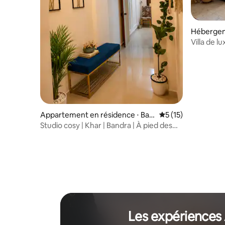
Hébergem
t
Villa de 
Spacez
Appartement en résidence ⋅ Ban
Évaluation moyenne
5 (15)
dra West
Studio cosy | Khar | Bandra | À pied des
cafés | Shopping |
Les expériences