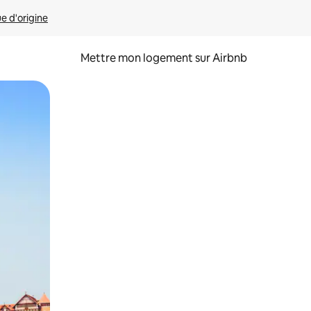
ue d'origine
Mettre mon logement sur Airbnb
sant glisser.