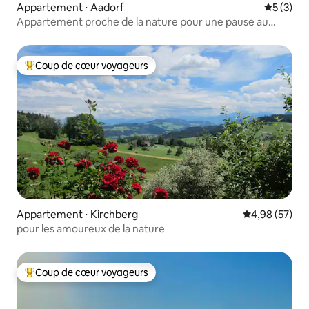
Appartement ⋅ Aadorf
Évaluatio
5 (3)
Appartement proche de la nature pour une pause au
calme et au frais
Coup de cœur voyageurs
Coups de cœur voyageurs les plus appréciés
Appartement ⋅ Kirchberg
Évaluation mo
4,98 (57)
pour les amoureux de la nature
Coup de cœur voyageurs
Coups de cœur voyageurs les plus appréciés