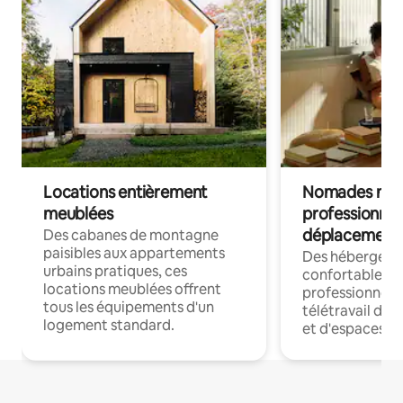
Locations entièrement
Nomades num
meublées
professionnel
déplacement
Des cabanes de montagne
paisibles aux appartements
Des hébergem
urbains pratiques, ces
confortables p
locations meublées offrent
professionnels
tous les équipements d'un
télétravail dis
logement standard.
et d'espaces de