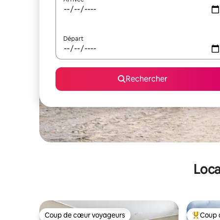
Départ
Rechercher
Loca
Coup de cœur voyageurs
Coup 
Coup de cœur voyageurs
Coups de