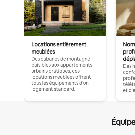
Locations entièrement
Noma
meublées
prof
dépl
Des cabanes de montagne
paisibles aux appartements
Des 
urbains pratiques, ces
confo
locations meublées offrent
profe
tous les équipements d'un
télét
logement standard.
et d'
Équipe