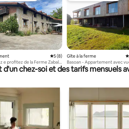
 la base de 117 commentaires : 4,94 sur 5
ment
Évaluation moyenne sur la base de 8 co
5 (8)
Gîte à la ferme
É
 e profitez de la Ferme Zabale
Basoan - Appartement avec vue
t d'un chez-soi et des tarifs mensuels 
e
montagne