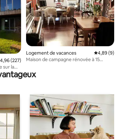
Logement de vacances
Évaluation moyenne s
4,89 (9)
Maison de campagne rénovée à 15
mmentaires : 5 sur 5
valuation moyenne sur la base de 227 commentaires : 4,96 sur 5
4,96 (227)
minutes de Bilbao
 sur la
avantageux