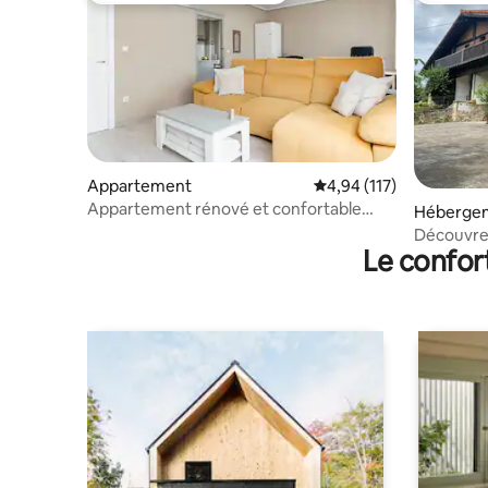
Appartement
Évaluation moyenne sur
4,94 (117)
Appartement rénové et confortable
Héberge
avec arrivée autonome
Découvrez
Le confor
en Biscay