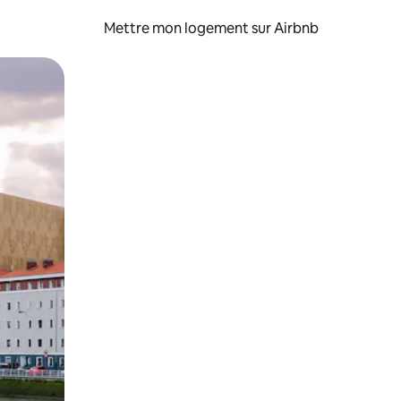
Mettre mon logement sur Airbnb
sant glisser.