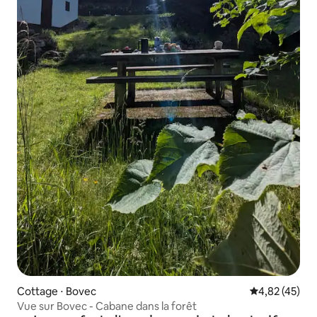
Cottage ⋅ Bovec
Évaluation mo
4,82 (45)
Vue sur Bovec - Cabane dans la forêt