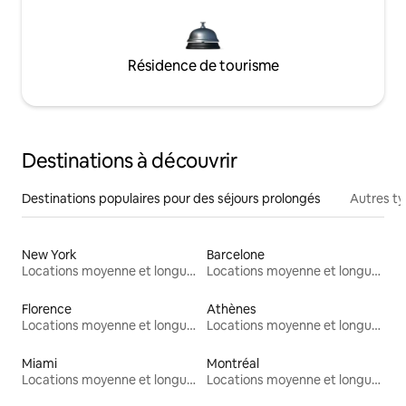
Résidence de tourisme
Destinations à découvrir
Destinations populaires pour des séjours prolongés
Autres t
New York
Barcelone
Locations moyenne et longue durée
Locations moyenne et longue durée
Florence
Athènes
Locations moyenne et longue durée
Locations moyenne et longue durée
Miami
Montréal
Locations moyenne et longue durée
Locations moyenne et longue durée