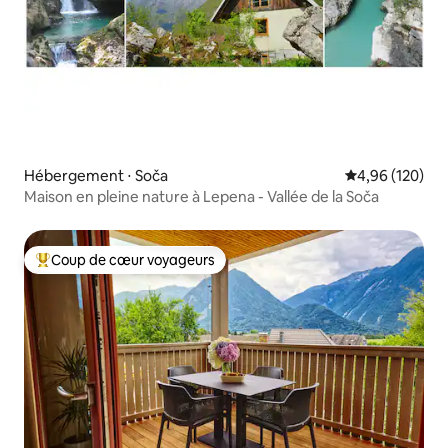
Hébergement ⋅ Soča
Évaluation moy
4,96 (120)
Maison en pleine nature à Lepena - Vallée de la Soča
Coup de cœur voyageurs
Coups de cœur voyageurs les plus appréciés