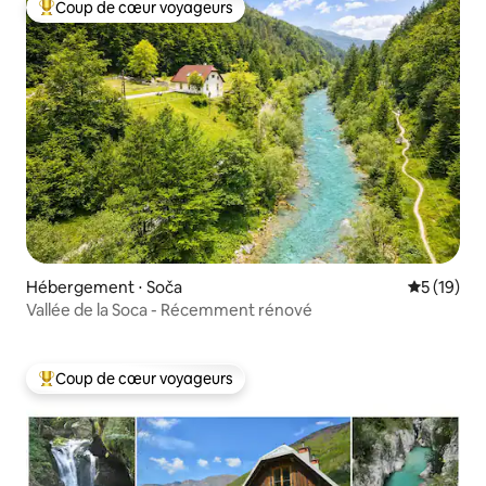
Coup de cœur voyageurs
Coups de cœur voyageurs les plus appréciés
Hébergement ⋅ Soča
Évaluation
5 (19)
Vallée de la Soca - Récemment rénové
Coup de cœur voyageurs
Coups de cœur voyageurs les plus appréciés