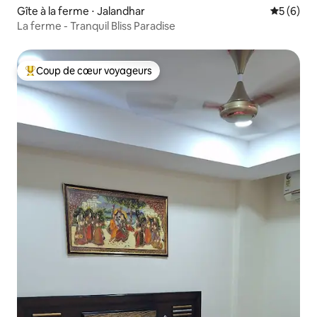
Gîte à la ferme ⋅ Jalandhar
Évaluatio
5 (6)
La ferme - Tranquil Bliss Paradise
Coup de cœur voyageurs
Coups de cœur voyageurs les plus appréciés