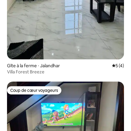
Gîte à la ferme ⋅ Jalandhar
Évaluatio
5 (4)
Villa Forest Breeze
Coup de cœur voyageurs
Coup de cœur voyageurs