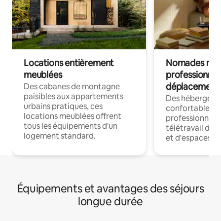
Locations entièrement
Nomades num
meublées
professionnel
déplacement
Des cabanes de montagne
paisibles aux appartements
Des hébergem
urbains pratiques, ces
confortables p
locations meublées offrent
professionnels
tous les équipements d'un
télétravail dis
logement standard.
et d'espaces de
Équipements et avantages des séjours
longue durée