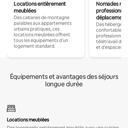
Locations entièrement
Nomades num
meublées
professionnel
déplacement
Des cabanes de montagne
paisibles aux appartements
Des hébergem
urbains pratiques, ces
confortables p
locations meublées offrent
professionnels
tous les équipements d'un
télétravail dis
logement standard.
et d'espaces de
Équipements et avantages des séjours
longue durée
Locations meublées
Des logements entièrement meublés avec une cuisine,