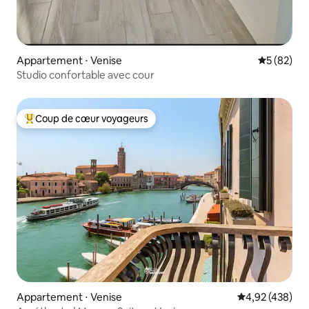
Appartement ⋅ Venise
Évaluation
5 (82)
Studio confortable avec cour
Coup de cœur voyageurs
Coups de cœur voyageurs les plus appréciés
Appartement ⋅ Venise
Évaluation moy
4,92 (438)