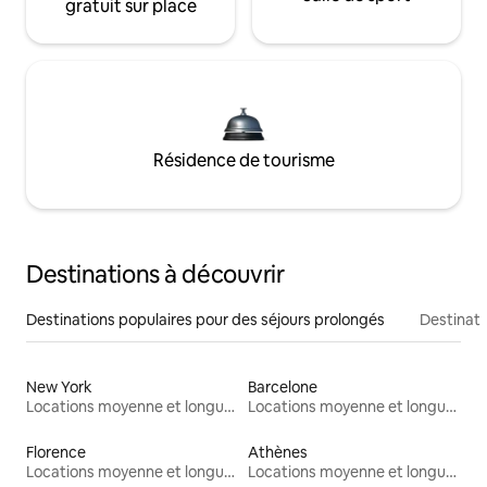
gratuit sur place
Résidence de tourisme
Destinations à découvrir
Destinations populaires pour des séjours prolongés
Destinati
New York
Barcelone
Locations moyenne et longue durée
Locations moyenne et longue durée
Florence
Athènes
Locations moyenne et longue durée
Locations moyenne et longue durée