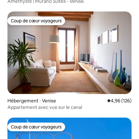
Améthyste | Murano Suites - Venise.
Coup de cœur voyageurs
Coup de cœur voyageurs
Hébergement ⋅ Venise
Évaluation moy
4,96 (126)
Appartement avec vue sur le canal
Coup de cœur voyageurs
Coup de cœur voyageurs