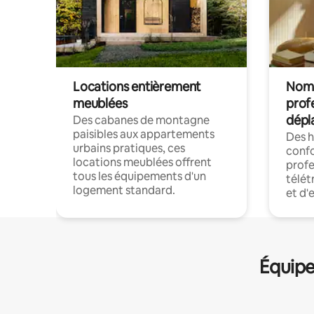
Locations entièrement
Noma
meublées
prof
dépl
Des cabanes de montagne
paisibles aux appartements
Des 
urbains pratiques, ces
confo
locations meublées offrent
profe
tous les équipements d'un
télét
logement standard.
et d'
Équipe