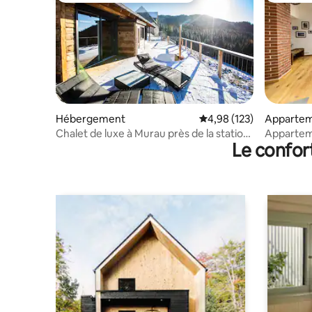
Hébergement
Évaluation moyenne sur
4,98 (123)
Apparte
Chalet de luxe à Murau près de la station
Appartem
Le confor
de ski de Kreischberg
milieu de