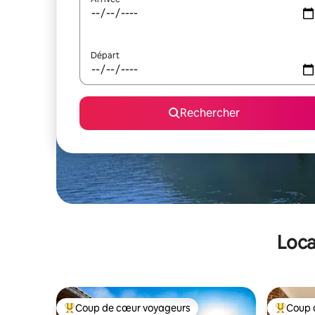
Départ
Rechercher
Loca
Coup de cœur voyageurs
Coup 
Coups de cœur voyageurs les plus appréciés
Coups de