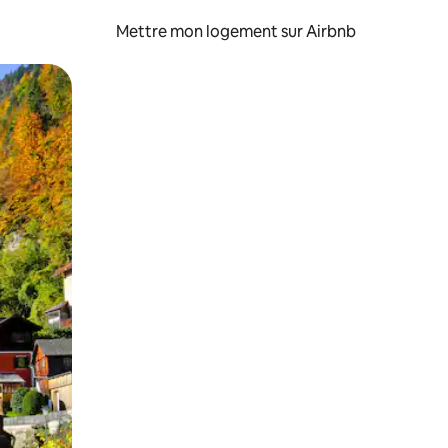
Mettre mon logement sur Airbnb
sant glisser.