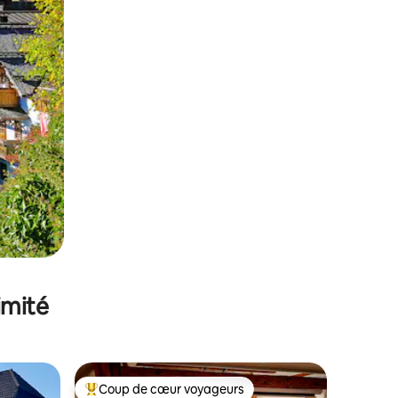
imité
Coup de cœur voyageurs
Coups de cœur voyageurs les plus appréciés