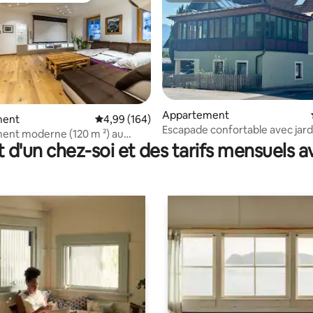
Appartement
 la base de 123 commentaires : 4,98 sur 5
ment
Évaluation moyenne sur la base de 164 commen
4,99 (164)
Escapade confortable avec jard
ent moderne (120 m ²) au
Murau
t d'un chez-soi et des tarifs mensuels 
 3 domaines skiables.