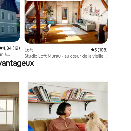
Évaluation moyenne sur la base de 19 commentaires : 4,84 sur 5
4,84 (19)
taires : 4,99 sur 5
Loft
Évaluation moyenne 
5 (108)
in à
Studio Loft Murau - au cœur de la vieille
avantageux
ville