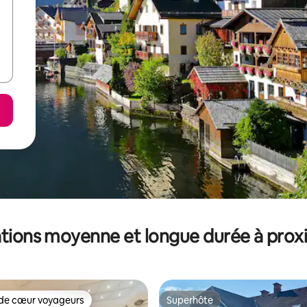
tions moyenne et longue durée à prox
de cœur voyageurs
Superhôte
 cœur voyageurs les plus appréciés
Superhôte