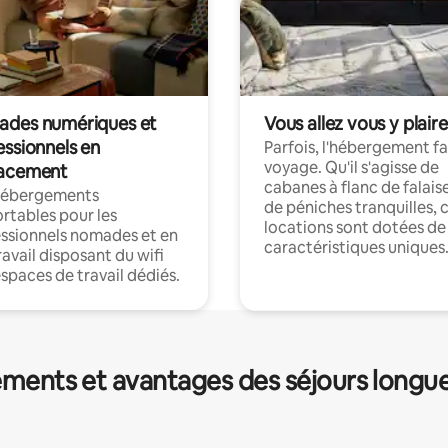
des numériques et
Vous allez vous y plaire
essionnels en
Parfois, l'hébergement fai
voyage. Qu'il s'agisse de
acement
cabanes à flanc de falais
hébergements
de péniches tranquilles, 
rtables pour les
locations sont dotées de
ssionnels nomades et en
caractéristiques uniques
ravail disposant du wifi
espaces de travail dédiés.
ments et avantages des séjours longu