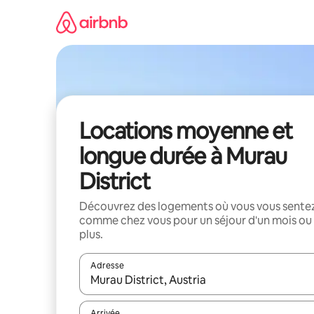
Aller
directement
au
contenu
Locations moyenne et
longue durée à Murau
District
Découvrez des logements où vous vous sente
comme chez vous pour un séjour d'un mois ou
plus.
Adresse
Lorsque les résultats s'affichent, utilisez les flèc
Arrivée