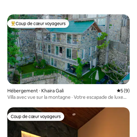
Coup de cœur voyageurs
Coups de cœur voyageurs les plus appréciés
Hébergement ⋅ Khaira Gali
Évaluatio
5 (9)
Villa avec vue sur la montagne · Votre escapade de luxe
privée
Coup de cœur voyageurs
Coup de cœur voyageurs