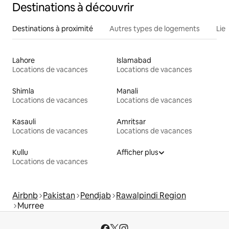
Destinations à découvrir
Destinations à proximité
Autres types de logements
Lie
Lahore
Islamabad
Locations de vacances
Locations de vacances
Shimla
Manali
Locations de vacances
Locations de vacances
Kasauli
Amritsar
Locations de vacances
Locations de vacances
Kullu
Afficher plus
Locations de vacances
Airbnb
Pakistan
Pendjab
Rawalpindi Region
Murree