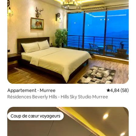
Appartement ⋅ Murree
Évaluation mo
4,84 (58)
Résidences Beverly Hills - Hills Sky Studio Murree
Coup de cœur voyageurs
Coup de cœur voyageurs