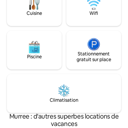
retraite tranquille. Parfait pour les
familles, les couples ou les groupes à la
Cuisine
Wifi
recherche d'une escapade relaxante.
Réservez dès maintenant pour vivre une
expérience inoubliable dans l'endroit le
plus exclusif de Murree !
Stationnement
Piscine
gratuit sur place
Climatisation
Murree : d'autres superbes locations de
vacances