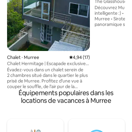
The Glasshouse M
panoramique de la
Découvrez Murree 
intelligente :) • Penthouse Cloudview
Murree • Sirotez u
panoramique sur la
Murree sans le cha
seulement 5-8 mi
Khana et McDonald'
nourriture disponi
Profitez des nuits
Chalet ⋅ Murree
Évaluation moyenne sur la base
4,94 (17)
pluvieux et brum
Chalet Hermitage | Escapade exclusive
luxuriantes, de la 
en montagne
de la brise fraîche
Évadez-vous dans un chalet serein de
fenêtres panorami
2 chambres situé dans le quartier le plus
gratuit • Immeuble résidentiel familial
prisé de Murree. Profitez d’une vue à
sûr • Ambiance c
couper le souffle, de l’air pur de la
Équipements populaires dans les
moderne sur la Mu
montagne et d’une intimité totale. Des
Accès facile toute
chambres confortables, une cuisine
locations de vacances à Murree
entièrement équipée et un balcon privé
assurent le confort. Proche de Mall Road
et des principales attractions tout en
étant paisible. Réveillez-vous à la beauté
de la nature, sirotez du chai près de la
cheminée et détendez-vous dans une