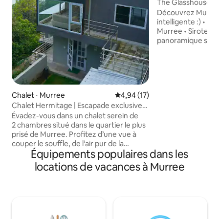
The Glasshouse M
panoramique de la
Découvrez Murree 
intelligente :) • Penthouse Cloudview
Murree • Sirotez u
panoramique sur la
Murree sans le cha
seulement 5-8 mi
Khana et McDonald'
nourriture disponi
Profitez des nuits
Chalet ⋅ Murree
Évaluation moyenne sur la base
4,94 (17)
pluvieux et brum
Chalet Hermitage | Escapade exclusive
luxuriantes, de la 
en montagne
de la brise fraîche
Évadez-vous dans un chalet serein de
fenêtres panorami
2 chambres situé dans le quartier le plus
gratuit • Immeuble résidentiel familial
prisé de Murree. Profitez d’une vue à
sûr • Ambiance c
couper le souffle, de l’air pur de la
Équipements populaires dans les
moderne sur la Mu
montagne et d’une intimité totale. Des
Accès facile toute
chambres confortables, une cuisine
locations de vacances à Murree
entièrement équipée et un balcon privé
assurent le confort. Proche de Mall Road
et des principales attractions tout en
étant paisible. Réveillez-vous à la beauté
de la nature, sirotez du chai près de la
cheminée et détendez-vous dans une