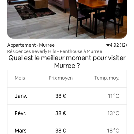
Appartement ⋅ Murree
Évaluation mo
4,92 (12)
Résidences Beverly Hills - Penthouse à Murree
Quel est le meilleur moment pour visiter
Murree ?
Mois
Prix moyen
Temp. moy.
Janv.
38 €
11 °C
Févr.
38 €
13 °C
Mars
38 €
18 °C