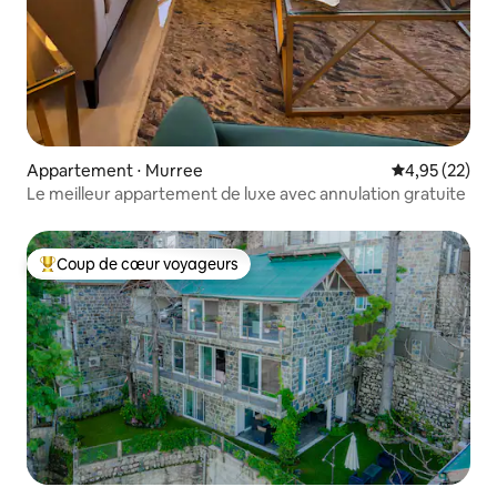
Appartement ⋅ Murree
Évaluation mo
4,95 (22)
Le meilleur appartement de luxe avec annulation gratuite
Coup de cœur voyageurs
Coups de cœur voyageurs les plus appréciés