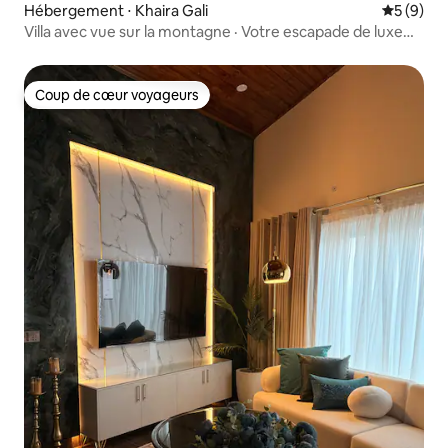
Hébergement ⋅ Khaira Gali
Évaluatio
5 (9)
Villa avec vue sur la montagne · Votre escapade de luxe
privée
Coup de cœur voyageurs
Coup de cœur voyageurs