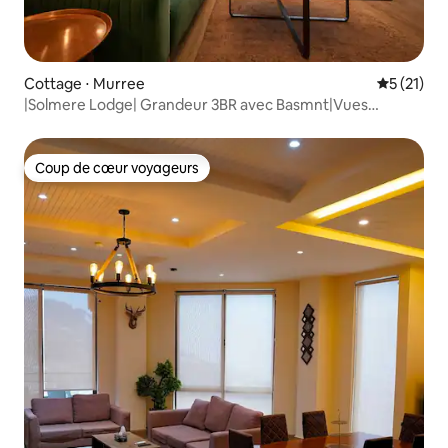
Cottage ⋅ Murree
Évaluation
5 (21)
|Solmere Lodge| Grandeur 3BR avec Basmnt|Vues
panoramiques
Coup de cœur voyageurs
Coup de cœur voyageurs