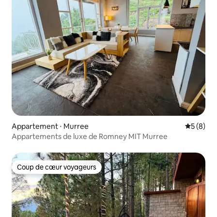
Appartement ⋅ Murree
Évaluatio
5 (8)
Appartements de luxe de Romney MIT Murree
Coup de cœur voyageurs
Coup de cœur voyageurs