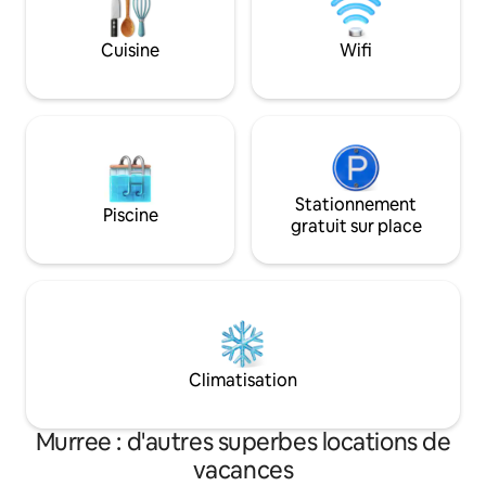
retraite tranquille. Parfait pour les
familles, les couples ou les groupes à la
Cuisine
Wifi
recherche d'une escapade relaxante.
Réservez dès maintenant pour vivre une
expérience inoubliable dans l'endroit le
plus exclusif de Murree !
Stationnement
Piscine
gratuit sur place
Climatisation
Murree : d'autres superbes locations de
vacances