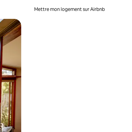
Mettre mon logement sur Airbnb
sant glisser.