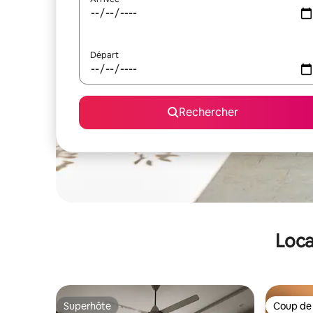
Départ
Rechercher
Loca
Superhôte
Coup de
Superhôte
Coup de