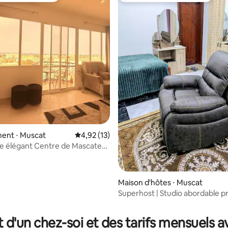
ent ⋅ Muscat
Évaluation moyenne sur la base de 13 comme
4,92 (13)
 Centre de Mascate
a mer Aéroport
Maison d'hôtes ⋅ Muscat
Superhost | Studio abordable p
r la base de 27 commentaires : 4,85 sur 5
centre commercial Avenues
t d'un chez-soi et des tarifs mensuels 