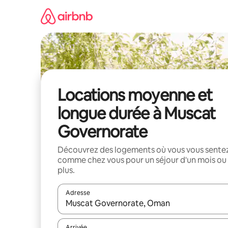
Aller
directement
au
contenu
Locations moyenne et
longue durée à Muscat
Governorate
Découvrez des logements où vous vous sente
comme chez vous pour un séjour d'un mois ou
plus.
Adresse
Lorsque les résultats s'affichent, utilisez les flèc
Arrivée