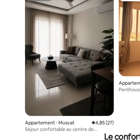
Appartem
Penthouse élégant
Vue sur l
Appartement ⋅ Muscat
Évaluation moyenne su
4,85 (27)
Séjour confortable au centre de
Le confor
Mascate | Arrivée autonome