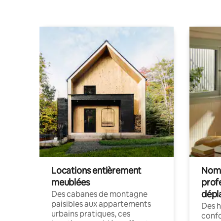
Locations entièrement
Noma
meublées
prof
dépl
Des cabanes de montagne
paisibles aux appartements
Des 
urbains pratiques, ces
confo