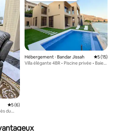
Hébergement ⋅ Bandar Jissah
Évaluation moyenne
5 (15)
Villa élégante 4BR • Piscine privée • Baie
de Mascate
ntaires : 4,92 sur 5
Évaluation moyenne sur la base de 6 commentaires : 5 sur 5
5 (6)
rès du
avantageux