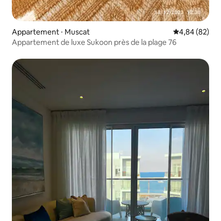
Appartement ⋅ Muscat
Évaluation mo
4,84 (82)
Appartement de luxe Sukoon près de la plage 76