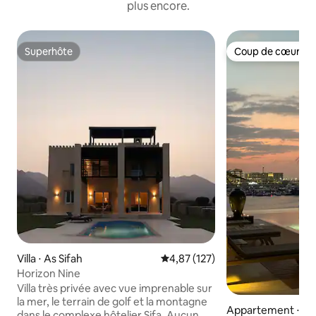
plus encore.
Superhôte
Coup de cœur vo
Superhôte
Coup de cœur vo
Villa ⋅ As Sifah
Évaluation moyenne sur la base 
4,87 (127)
Horizon Nine
Villa très privée avec vue imprenable sur
la mer, le terrain de golf et la montagne
Appartement ⋅ Se
dans le complexe hôtelier Sifa. Aucun