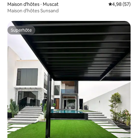
Maison d'hôtes ⋅ Muscat
Évaluation mo
4,98 (57)
Maison d'hôtes Sunsand
Superhôte
Superhôte