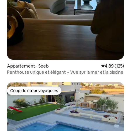
Appartement ⋅ Seeb
Évaluation moy
4,89 (125)
Penthouse unique et élégant ~ Vue sur la mer et la piscine
Coup de cœur voyageurs
Coup de cœur voyageurs