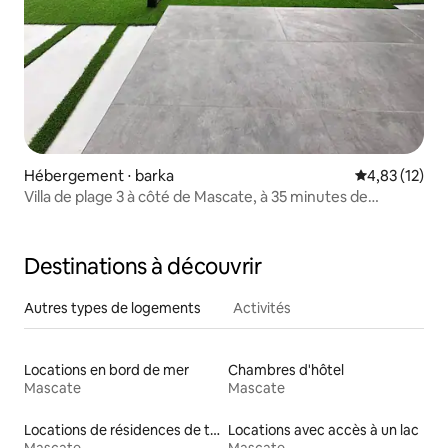
Hébergement ⋅ barka
Évaluation mo
4,83 (12)
Villa de plage 3 à côté de Mascate, à 35 minutes de
l'aéroport
Destinations à découvrir
Autres types de logements
Activités
Locations en bord de mer
Chambres d'hôtel
Mascate
Mascate
Locations de résidences de tourisme
Locations avec accès à un lac
Mascate
Mascate