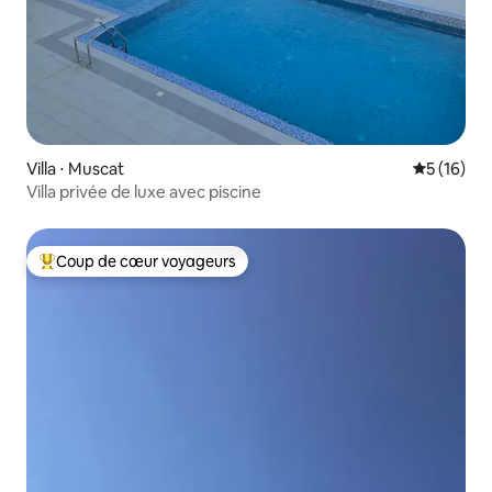
Villa ⋅ Muscat
Évaluation
5 (16)
Villa privée de luxe avec piscine
Coup de cœur voyageurs
Coups de cœur voyageurs les plus appréciés