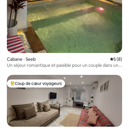
Cabane ⋅ Seeb
Évaluatio
5 (8)
Un séjour romantique et paisible pour un couple dans un
cadre magnifique
Coup de cœur voyageurs
Coups de cœur voyageurs les plus appréciés