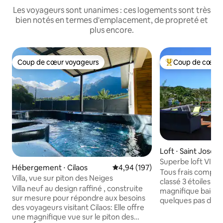
Les voyageurs sont unanimes : ces logements sont très
bien notés en termes d'emplacement, de propreté et
plus encore.
Coup de cœur voyageurs
Coup de cœur 
Coup de cœur voyageurs
Coups de cœur vo
Loft ⋅ Saint Josep
Superbe loft VIP 
Hébergement ⋅ Cilaos
Évaluation moyenne sur la base 
4,94 (197)
face mer
Tous frais compris. Meublé de touris
Villa, vue sur piton des Neiges
classé 3 étoiles, id
Villa neuf au design raffiné , construite
magnifique baie d
sur mesure pour répondre aux besoins
quelques pas du ba
des voyageurs visitant Cilaos: Elle offre
baignade. Un vast
une magnifique vue sur le piton des
Indien à perte de 