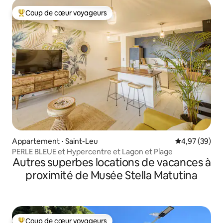
Coup de cœur voyageurs
Coups de cœur voyageurs les plus appréciés
Appartement ⋅ Saint-Leu
Évaluation mo
4,97 (39)
PERLE BLEUE et Hypercentre et Lagon et Plage
Autres superbes locations de vacances à
proximité de Musée Stella Matutina
Coup de cœur voyageurs