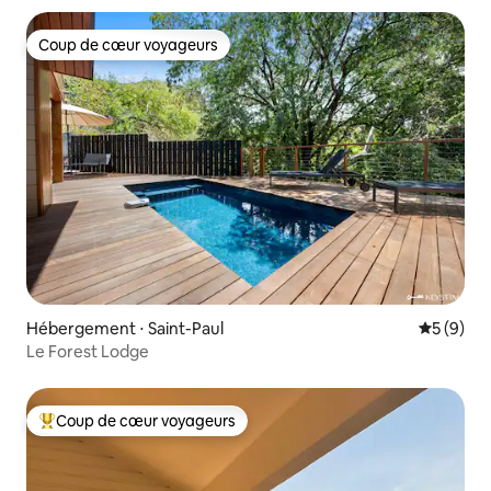
Coup de cœur voyageurs
Coup de cœur voyageurs
Hébergement ⋅ Saint-Paul
Évaluatio
5 (9)
Le Forest Lodge
Coup de cœur voyageurs
Coups de cœur voyageurs les plus appréciés