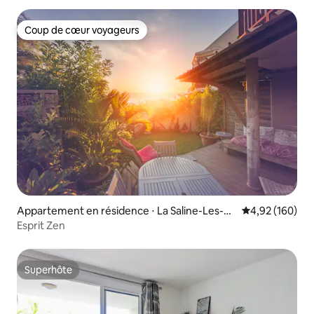
Coup de cœur voyageurs
Coup de cœur voyageurs
Appartement en résidence ⋅ La Saline-Les-Ba
Évaluation moy
4,92 (160)
ins
Esprit Zen
Superhôte
Superhôte