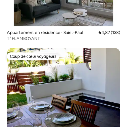
Appartement en résidence ⋅ Saint-Paul
Évaluation moy
4,87 (138)
Ti' FLAMBOYANT
Coup de cœur voyageurs
Coup de cœur voyageurs