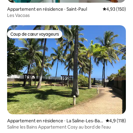
Appartement en résidence ⋅ Saint-Paul
Évaluation moy
4,93 (150)
Les Vacoas
Coup de cœur voyageurs
Coup de cœur voyageurs
Appartement en résidence ⋅ La Saline-Les-Bain
Évaluation mo
4,9 (118)
s
Saline les Bains Appartement Cosy au bord de l'eau