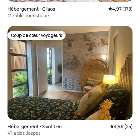
Hébergement ⋅ Cilaos
Évaluation moy
4,97 (173)
Meublé Touristique
Coup de cœur voyageurs
Coup de cœur voyageurs
Hébergement ⋅ Saint Leu
Évaluation mo
4,96 (25)
Villa des Jaspes