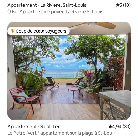
Appartement ⋅ La Riviere, Saint-Louis
Évaluation
5 (10)
Ô Bel Appart piscine privée La Rivière St Louis
Coup de cœur voyageurs
Coups de cœur voyageurs les plus appréciés
Appartement ⋅ Saint-Leu
Évaluation mo
4,94 (33)
Le Pétrel Vert * appartement sur la plage à St-Leu