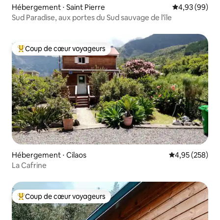
Hébergement ⋅ Saint Pierre
Évaluation mo
4,93 (99)
Sud Paradise, aux portes du Sud sauvage de l'île
Coup de cœur voyageurs
Coups de cœur voyageurs les plus appréciés
Hébergement ⋅ Cilaos
Évaluation moy
4,95 (258)
La Cafrine
Coup de cœur voyageurs
Coups de cœur voyageurs les plus appréciés