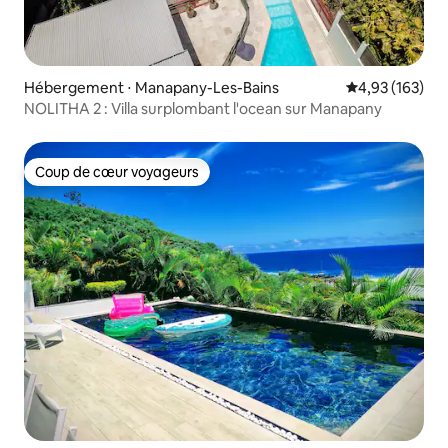
Hébergement ⋅ Manapany-Les-Bains
Évaluation moy
4,93 (163)
NOLITHA 2 : Villa surplombant l'ocean sur Manapany
Coup de cœur voyageurs
Coup de cœur voyageurs