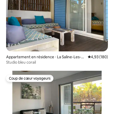
Appartement en résidence ⋅ La Saline-Les-Ba
Évaluation moy
4,93 (180)
ins
Studio bleu corail
Coup de cœur voyageurs
Coup de cœur voyageurs