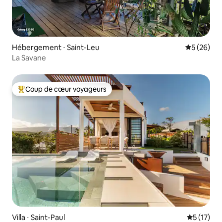
Hébergement ⋅ Saint-Leu
Évaluation
5 (26)
La Savane
Coup de cœur voyageurs
Coups de cœur voyageurs les plus appréciés
Villa ⋅ Saint-Paul
Évaluation
5 (17)