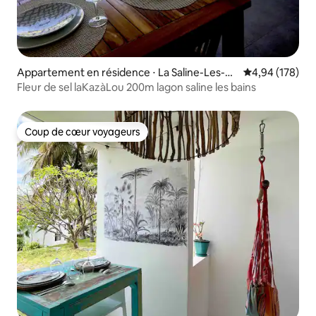
Appartement en résidence ⋅ La Saline-Les-Ba
Évaluation moy
4,94 (178)
ins
Fleur de sel laKazàLou 200m lagon saline les bains
Coup de cœur voyageurs
Coup de cœur voyageurs