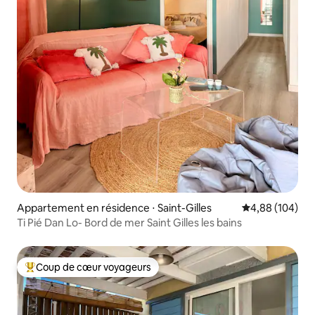
Appartement en résidence ⋅ Saint-Gilles
Évaluation moy
4,88 (104)
Ti Pié Dan Lo- Bord de mer Saint Gilles les bains
Coup de cœur voyageurs
Coups de cœur voyageurs les plus appréciés