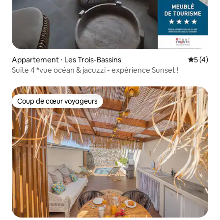
Appartement ⋅ Les Trois-Bassins
Évaluatio
5 (4)
Suite 4 *vue océan & jacuzzi - expérience Sunset !
Coup de cœur voyageurs
Coup de cœur voyageurs