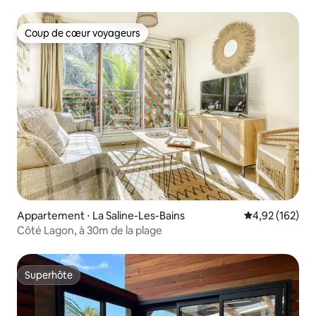
Coup de cœur voyageurs
Coup de cœur voyageurs
Appartement ⋅ La Saline-Les-Bains
Évaluation moy
4,92 (162)
Côté Lagon, à 30m de la plage
Superhôte
Superhôte