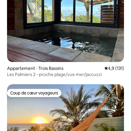
Appartement ⋅ Trois Bassins
Évaluation mo
4,9 (131)
Les Palmiers 2 - proche plage/vue mer/jaccuzzi
Coup de cœur voyageurs
Coup de cœur voyageurs