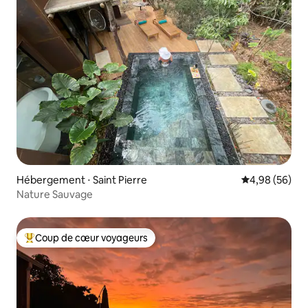
Hébergement ⋅ Saint Pierre
Évaluation mo
4,98 (56)
Nature Sauvage
Coup de cœur voyageurs
Coups de cœur voyageurs les plus appréciés