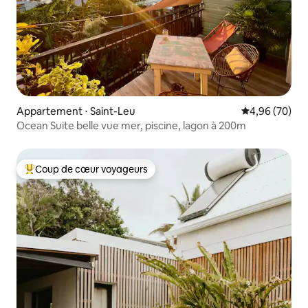
Appartement ⋅ Saint-Leu
Évaluation mo
4,96 (70)
Ocean Suite belle vue mer, piscine, lagon à 200m
Coup de cœur voyageurs
Coups de cœur voyageurs les plus appréciés