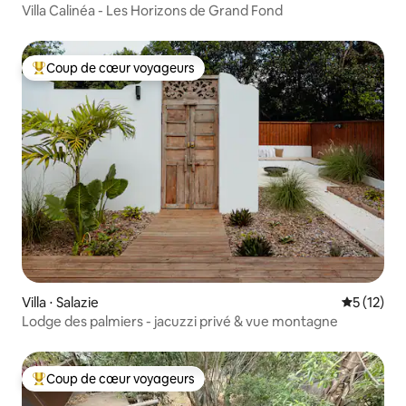
Villa Calinéa - Les Horizons de Grand Fond
Coup de cœur voyageurs
Coups de cœur voyageurs les plus appréciés
Villa ⋅ Salazie
Évaluation
5 (12)
Lodge des palmiers - jacuzzi privé & vue montagne
Coup de cœur voyageurs
Coups de cœur voyageurs les plus appréciés