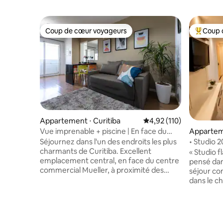
Coup de cœur voyageurs
Coup 
Coup de cœur voyageurs
Coups de
Appartement ⋅ Curitiba
Évaluation moyenne sur
4,92 (110)
Vue imprenable + piscine | En face du
Apparteme
Mueller
Séjournez dans l'un des endroits les plus
• Studio 
charmants de Curitiba. Excellent
Juvevê
« Studio 
emplacement central, en face du centre
pensé dan
commercial Mueller, à proximité des
séjour co
banques, des restaurants, des bureaux
dans le c
publics, par exemple, l'hôtel de ville de
des quarti
Curitiba, le palais du gouvernement, un
avec un a
accès facile à n'importe quelle région de
aux princi
la ville. Ne manquez pas la vue
L'espace d