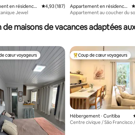
ent en résidence ⋅
Évaluation moyenne sur la base de 187 comme
4,93 (187)
Appartement en résidence ⋅
É
Curitiba
tanique Jewel
Appartement au coucher du sol
 la base de 157 commentaires : 4,89 sur 5
 de maisons de vacances adaptées aux
de cœur voyageurs
Coup de cœur voyageurs
 cœur voyageurs les plus appréciés
Coups de cœur voyageurs les p
Hébergement ⋅ Curitiba
Centre civique / São Francisco 
Shopping Mueller