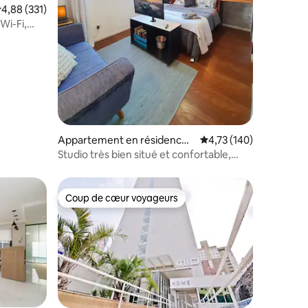
ntaires : 4,93 sur 5
valuation moyenne sur la base de 331 commentaires : 4,88 sur 5
4,88 (331)
Wi-Fi,
Appartement en résidence ⋅
Évaluation moyenne sur
4,73 (140)
Curitiba
Studio très bien situé et confortable,
Centro Civico
Coup de cœur voyageurs
Coup de cœur voyageurs