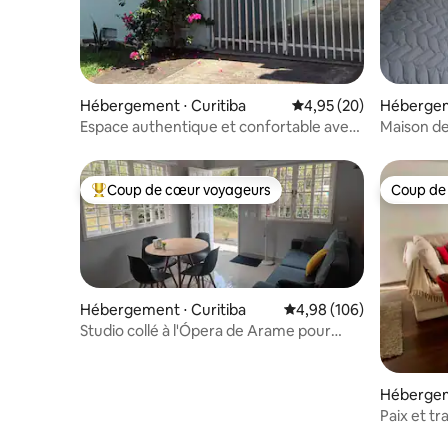
Hébergement ⋅ Curitiba
Évaluation moyenne sur
4,95 (20)
Hébergeme
Espace authentique et confortable avec
Maison de
de la place pour une moto.
Coup de cœur voyageurs
Coup de
Coups de cœur voyageurs les plus appréciés
Coup de
Hébergement ⋅ Curitiba
Évaluation moyenne sur 
4,98 (106)
Studio collé à l'Ópera de Arame pour
jusqu'à 5 personnes
Hébergeme
ade
Paix et tr
touristiq