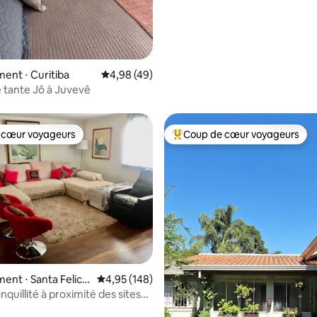
 la base de 20 commentaires : 4,95 sur 5
nt ⋅ Curitiba
Évaluation moyenne sur la base de 49 comme
4,98 (49)
 tante Jô à Juvevê
 cœur voyageurs
Coup de cœur voyageurs
 cœur voyageurs
Coups de cœur voyageurs les p
la base de 106 commentaires : 4,98 sur 5
nt ⋅ Santa Felicid
Évaluation moyenne sur la base de 148 commen
4,95 (148)
anquillité à proximité des sites
ues