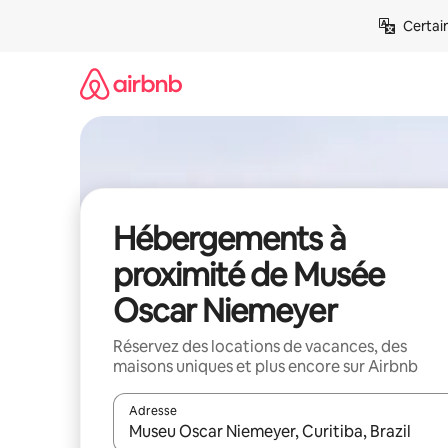
Aller
Certai
directement
au
contenu
Hébergements à
proximité de Musée
Oscar Niemeyer
Réservez des locations de vacances, des
maisons uniques et plus encore sur Airbnb
Adresse
Lorsque les résultats s'affichent, utilisez les flèc