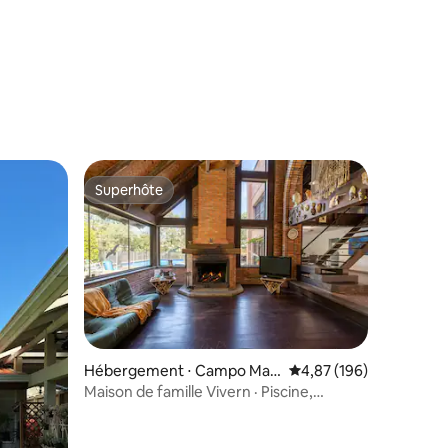
ntaires : 4,98 sur 5
Superhôte
lus appréciés
Superhôte
Hébergement ⋅ Campo Mag
Évaluation moyenne sur
4,87 (196)
ro
Maison de famille Vivern · Piscine,
taires : 4,95 sur 5
barbecue et art