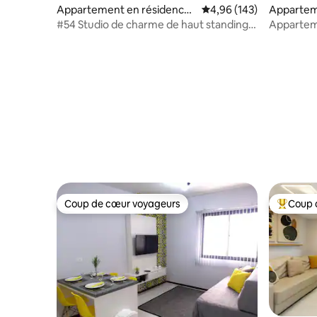
Appartement en résidence ⋅
Évaluation moyenne sur 
4,96 (143)
Appartem
Curitiba
Curitiba
#54 Studio de charme de haut standing à
Apparteme
Batel
Curitiba v
Coup de cœur voyageurs
Coup 
Coup de cœur voyageurs
Coups de