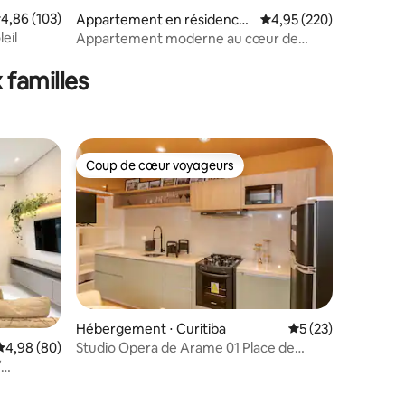
ntaires : 4,93 sur 5
valuation moyenne sur la base de 103 commentaires : 4,86 sur 5
4,86 (103)
Appartement en résidence
Évaluation moyenne sur
4,95 (220)
⋅ Centro
eil
Appartement moderne au cœur de
Curitiba !!!
 familles
Coup de cœur voyageurs
lus appréciés
Coup de cœur voyageurs
Hébergement ⋅ Curitiba
Évaluation moyenne
5 (23)
Studio Opera de Arame 01 Place de
Évaluation moyenne sur la base de 80 commentaires : 4,98 sur 5
4,98 (80)
parking
/