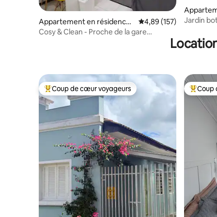
Appartem
Curitiba
Jardin bo
Appartement en résidence ⋅
Évaluation moyenne sur
4,89 (157)
Centro
Cosy & Clean - Proche de la gare
Location
routière, Shopping Estação
Coup de cœur voyageurs
Coup 
Coups de cœur voyageurs les plus appréciés
Coups de