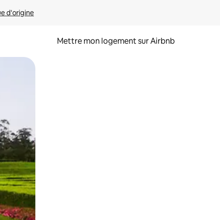
ue d'origine
Mettre mon logement sur Airbnb
sant glisser.