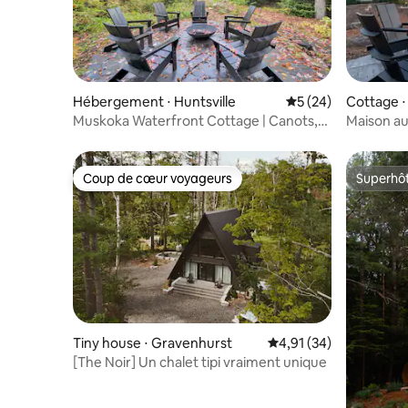
Hébergement ⋅ Huntsville
Évaluation moyenne 
5 (24)
Cottage ⋅
Muskoka Waterfront Cottage | Canots,
Maison au 
foyer et barbecue
et braser
Coup de cœur voyageurs
Superhô
Coup de cœur voyageurs
Superhô
Tiny house ⋅ Gravenhurst
Évaluation moyenne su
4,91 (34)
[The Noir] Un chalet tipi vraiment unique