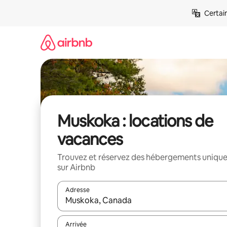
Aller
Certai
directement
au
contenu
Muskoka : locations de
vacances
Trouvez et réservez des hébergements uniqu
sur Airbnb
Adresse
Lorsque les résultats s'affichent, utilisez les flèc
Arrivée