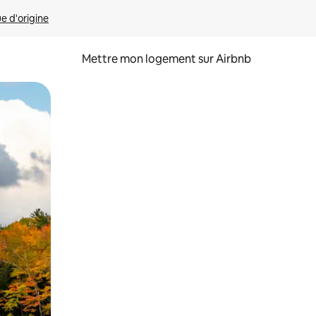
ue d'origine
Mettre mon logement sur Airbnb
sant glisser.