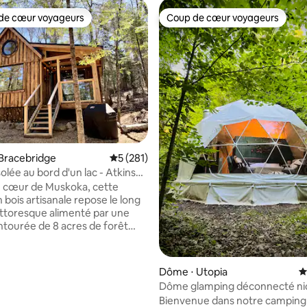
de cœur voyageurs
Coup de cœur voyageurs
 cœur voyageurs les plus appréciés
Coup de cœur voyageurs
la base de 456 commentaires : 4,98 sur 5
Bracebridge
Évaluation moyenne sur la base de 281 co
5 (281)
solée au bord d'un lac - Atkins
 cœur de Muskoka, cette
 bois artisanale repose le long
pittoresque alimenté par une
ntourée de 8 acres de forêt
 seulement 10 minutes de
e, profitez de la vie sereine au
c et de la beauté naturelle tout
Dôme ⋅ Utopia
É
t à proximité des commodités
Dôme glamping déconnecté ni
e, des magasins locaux et des
les bois
Bienvenue dans notre camping 
s. Profitez de la détente sur le