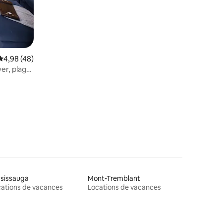
Évaluation moyenne sur la base de 48 commentaires : 4,98 sur 5
4,98 (48)
er, plage
taires : 4,84 sur 5
ssissauga
Mont-Tremblant
ations de vacances
Locations de vacances