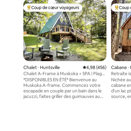
Coup de cœur voyageurs
Coup 
Coups de cœur voyageurs les plus appréciés
Coups de
Chalet ⋅ Huntsville
Évaluation moyenne sur 
4,98 (456)
Cabane ⋅ 
Chalet A-Frame à Muskoka + SPA | Plage,
Retraite i
kayak, Arrowhead
Hideaway
*DISPONIBLES EN ÉTÉ* Bienvenue au
Nichée au
Muskoka A-frame. Commencez votre
cabane en
escapade en couple par un bain dans le
d'un lac 
jacuzzi, faites griller des guimauves au
source, e
feu de camp, réveillez-vous en admirant
privée. À
le balancement des cimes des arbres,
Bracebridg
jouez à des jeux de société et écoutez
bord du la
des albums. Cette cabane classique des
en restan
années 70 a été réinventée pour le
de la vill
monde moderne. Installez-vous
restaurant