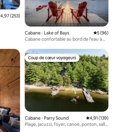
valuation moyenne sur la base de 253 commentaires : 4,97 sur 5
4,97 (253)
mmentaires : 5 sur 5
Cabane ⋅ Lake of Bays
Évaluation moyenne
5 (96)
Cabane confortable au bord de l'eau à
Muskoka
Coup de cœur voyageurs
lus appréciés
Coup de cœur voyageurs
Cabane ⋅ Parry Sound
Évaluation moyenne sur
4,91 (139)
Plage, jacuzzi, foyer, canoë, ponton, salle
de jeux