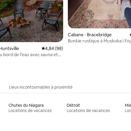
Cabane ⋅ Bracebridge
Bunkie rustique à Muskoka | Foy
à proximité
Huntsville
Évaluation moyenne sur la base de 98 commen
4,84 (98)
au bord de l'eau avec sauna et
Lieux incontournables à proximité
Chutes du Niagara
Détroit
Mi
Locations de vacances
Locations de vacances
Loc