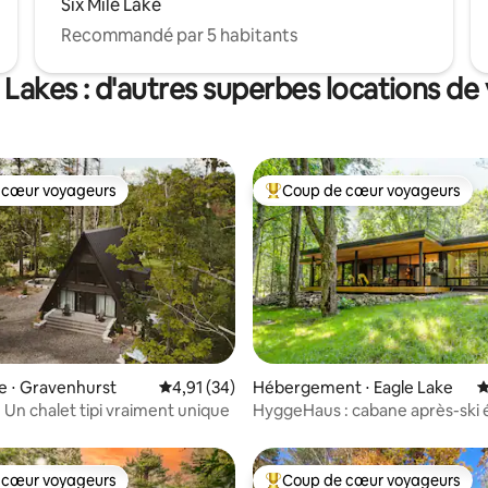
Six Mile Lake
Recommandé par 5 habitants
Lakes : d'autres superbes locations de
 cœur voyageurs
Coup de cœur voyageurs
 cœur voyageurs
Coups de cœur voyageurs les p
sur la base de 58 commentaires : 5 sur 5
e ⋅ Gravenhurst
Évaluation moyenne sur la base de 34 comme
4,91 (34)
Hébergement ⋅ Eagle Lake
É
] Un chalet tipi vraiment unique
HyggeHaus : cabane après-ski 
confortable et isolée
 cœur voyageurs
Coup de cœur voyageurs