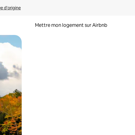
ue d'origine
Mettre mon logement sur Airbnb
sant glisser.