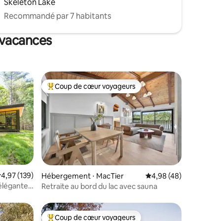
Skeleton Lake
Recommandé par 7 habitants
 vacances
Coup de cœur voyageurs
lus appréciés
Coups de cœur voyageurs les plus appréciés
ntaires : 4,91 sur 5
valuation moyenne sur la base de 139 commentaires : 4,97 sur 5
4,97 (139)
Hébergement ⋅ MacTier
Évaluation moyenne su
4,98 (48)
élégante,
Retraite au bord du lac avec sauna
Coup de cœur voyageurs