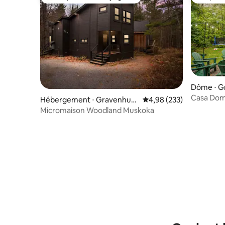
Coups de cœur voyageurs les plus appréciés
Coup de
Dôme ⋅ G
Casa Doma
Hébergement ⋅ Gravenhurs
Évaluation moyenne sur 
4,98 (233)
3 chambre
t
Micromaison Woodland Muskoka