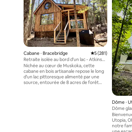
Cabane ⋅ Bracebridge
Évaluation moyenne 
5 (281)
Retraite isolée au bord d'un lac - Atkins
Hideaway
Nichée au cœur de Muskoka, cette
cabane en bois artisanale repose le long
d'un lac pittoresque alimenté par une
source, entourée de 8 acres de forêt
privée. À seulement 10 minutes de
Bracebridge, profitez de la vie sereine au
bord du lac et de la beauté naturelle tout
Dôme ⋅ U
en restant à proximité des commodités
Dôme gla
de la ville, des magasins locaux et des
les bois
Bienvenue
restaurants. Profitez de la détente sur le
Utopia, O
quai privé, du confort douillet de la
notre fam
cabane et des feux extérieurs. Un
une escap