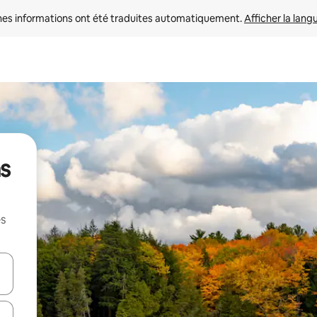
nes informations ont été traduites automatiquement. 
Afficher la lang
ns
es
hes vers le haut et vers le bas pour les parcourir ou en appuyant et en fai