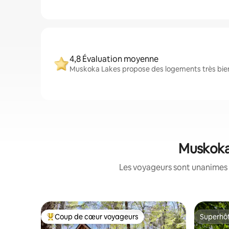
4,8 Évaluation moyenne
Muskoka Lakes propose des logements très bien 
Muskoka 
Les voyageurs sont unanimes 
Coup de cœur voyageurs
Superhô
Coups de cœur voyageurs les plus appréciés
Superhô