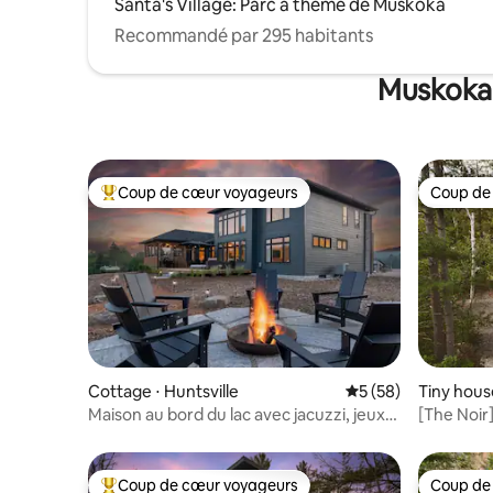
Santa's Village: Parc à thème de Muskoka
Recommandé par 295 habitants
Muskoka 
Coup de cœur voyageurs
Coup de
Coups de cœur voyageurs les plus appréciés
Coup de
Cottage ⋅ Huntsville
Évaluation moyenne 
5 (58)
Tiny hous
Maison au bord du lac avec jacuzzi, jeux
[The Noir
et brasero
Coup de cœur voyageurs
Coup de