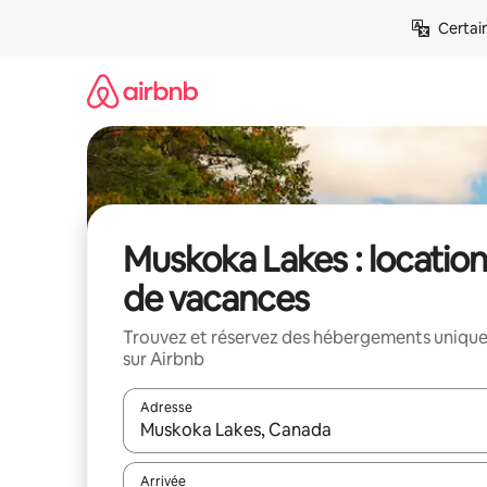
Aller
Certai
directement
au
contenu
Muskoka Lakes : locatio
de vacances
Trouvez et réservez des hébergements uniqu
sur Airbnb
Adresse
Lorsque les résultats s'affichent, utilisez les flèc
Arrivée