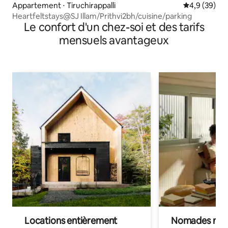
Appartement ⋅ Tiruchirappalli
Évaluation m
4,9 (39)
Heartfeltstays@SJ Illam/Prithvi2bh/cuisine/parking
Le confort d'un chez-soi et des tarifs
mensuels avantageux
Locations entièrement
Nomades num