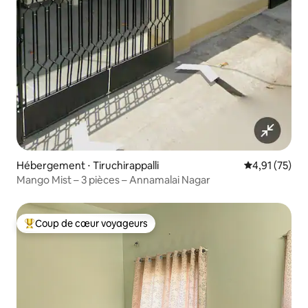
Hébergement ⋅ Tiruchirappalli
Évaluation mo
4,91 (75)
Mango Mist – 3 pièces – Annamalai Nagar
Coup de cœur voyageurs
Coups de cœur voyageurs les plus appréciés