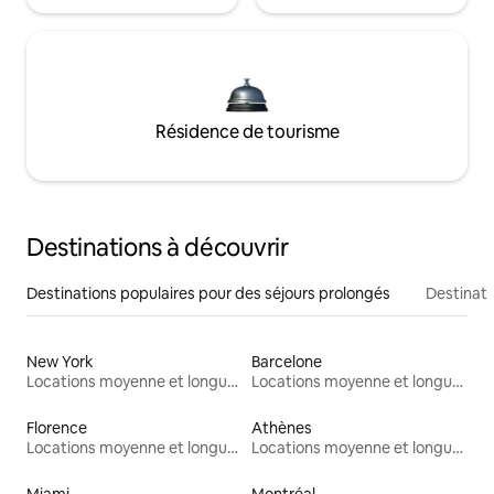
Résidence de tourisme
Destinations à découvrir
Destinations populaires pour des séjours prolongés
Destinati
New York
Barcelone
Locations moyenne et longue durée
Locations moyenne et longue durée
Florence
Athènes
Locations moyenne et longue durée
Locations moyenne et longue durée
Miami
Montréal