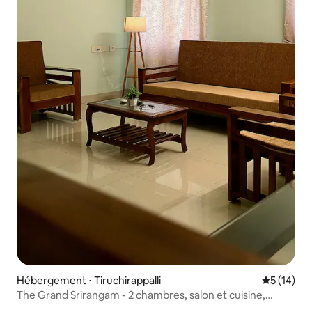
Hébergement ⋅ Tiruchirappalli
Évaluation
5 (14)
The Grand Srirangam - 2 chambres, salon et cuisine,
Trichy