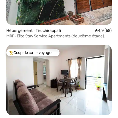
Hébergement ⋅ Tiruchirappalli
Évaluation m
4,9 (58)
MRP- Elite Stay Service Apartments (deuxième étage).
Coup de cœur voyageurs
Coups de cœur voyageurs les plus appréciés