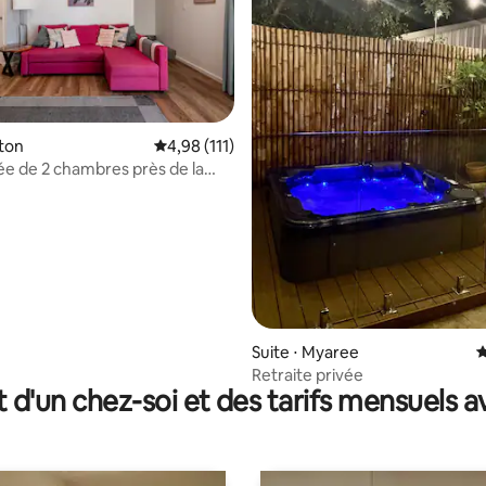
 la base de 83 commentaires : 4,89 sur 5
cton
Évaluation moyenne sur la base de 111 comme
4,98 (111)
vée de 2 chambres près de la
Suite ⋅ Myaree
É
Retraite privée
t d'un chez-soi et des tarifs mensuels 