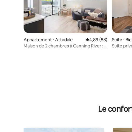
Appartement ⋅ Attadale
Évaluation moyenne sur
4,89 (83)
Suite ⋅ Bi
Maison de 2 chambres à Canning River : à
Suite pri
deux pas de la rivière, capacité
rivière.
d'hébergement de 4 personnes
Le confor