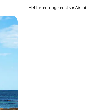
Mettre mon logement sur Airbnb
sant glisser.