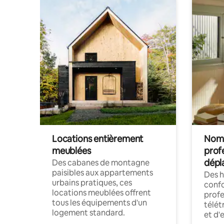
Locations entièrement
Noma
meublées
prof
dépl
Des cabanes de montagne
paisibles aux appartements
Des 
urbains pratiques, ces
confo
locations meublées offrent
profe
tous les équipements d'un
télét
logement standard.
et d'