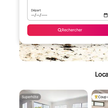
Départ
Rechercher
Loca
Superhôte
Coup 
Superhôte
Coups de