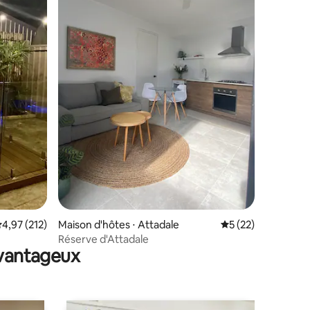
ntaires : 4,98 sur 5
valuation moyenne sur la base de 212 commentaires : 4,97 sur 5
4,97 (212)
Maison d'hôtes ⋅ Attadale
Évaluation moyenne
5 (22)
Réserve d'Attadale
avantageux