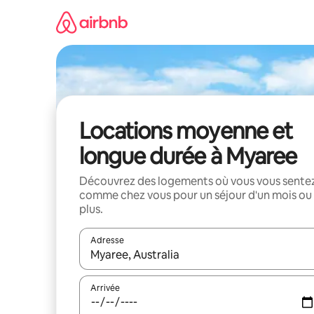
Aller
directement
au
contenu
Locations moyenne et
longue durée à Myaree
Découvrez des logements où vous vous sente
comme chez vous pour un séjour d'un mois ou
plus.
Adresse
Lorsque les résultats s'affichent, utilisez les flèc
Arrivée