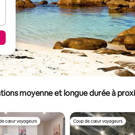
tions moyenne et longue durée à prox
de cœur voyageurs
Coup de cœur voyageurs
 cœur voyageurs les plus appréciés
Coup de cœur voyageurs