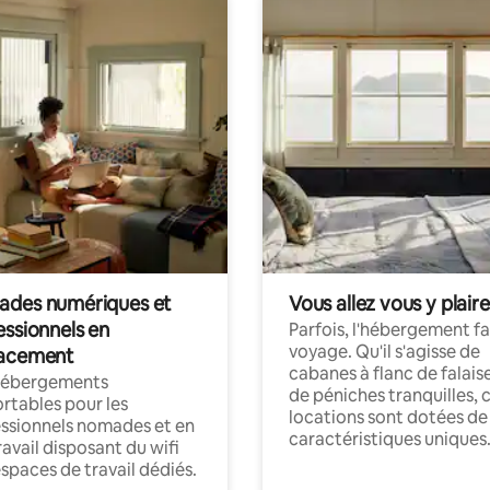
des numériques et
Vous allez vous y plaire
essionnels en
Parfois, l'hébergement fai
voyage. Qu'il s'agisse de
acement
cabanes à flanc de falais
hébergements
de péniches tranquilles, 
rtables pour les
locations sont dotées de
ssionnels nomades et en
caractéristiques uniques
ravail disposant du wifi
espaces de travail dédiés.