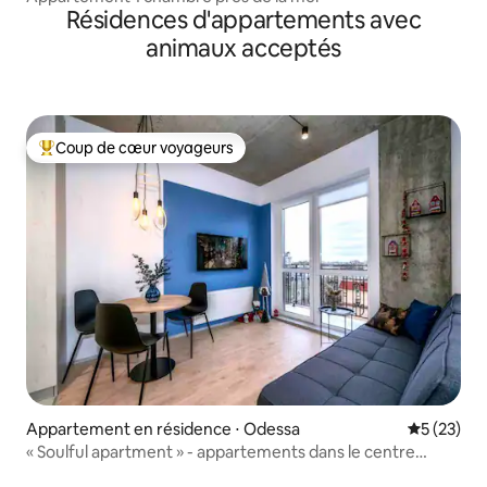
Résidences d'appartements avec
animaux acceptés
Coup de cœur voyageurs
Coups de cœur voyageurs les plus appréciés
Appartement en résidence ⋅ Odessa
Évaluation
5 (23)
« Soulful apartment » - appartements dans le centre
d'Odessa