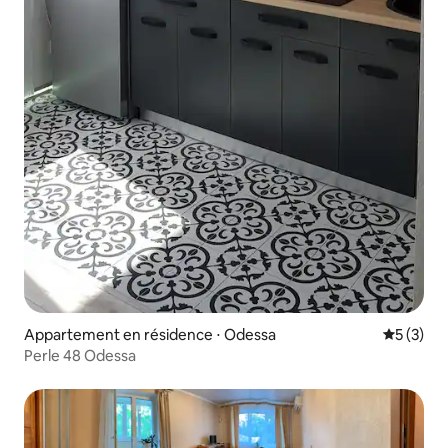
Appartement en résidence ⋅ Odessa
Évaluatio
5 (3)
Perle 48 Odessa