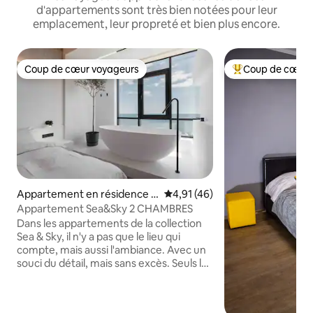
d'appartements sont très bien notées pour leur
emplacement, leur propreté et bien plus encore.
Coup de cœur voyageurs
Coup de cœur 
Coup de cœur voyageurs
Coups de cœur vo
Appartement en résidence ⋅
Évaluation moyenne sur la base
4,91 (46)
Odessa
Appartement Sea&Sky 2 CHAMBRES
Dans les appartements de la collection
Sea & Sky, il n'y a pas que le lieu qui
compte, mais aussi l'ambiance. Avec un
souci du détail, mais sans excès. Seuls la
lumière, l'espace et la ligne d'horizon se
dissolvent dans la mer. Situé au
17e étage du complexe résidentiel