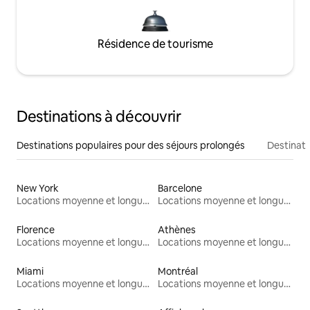
Résidence de tourisme
Destinations à découvrir
Destinations populaires pour des séjours prolongés
Destinati
New York
Barcelone
Locations moyenne et longue durée
Locations moyenne et longue durée
Florence
Athènes
Locations moyenne et longue durée
Locations moyenne et longue durée
Miami
Montréal
Locations moyenne et longue durée
Locations moyenne et longue durée