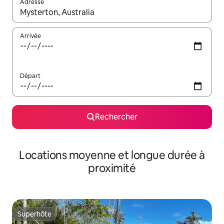
Adresse
Lorsque les résultats s'affichent, utilisez les flèches vers le hau
Arrivée
Départ
Rechercher
Locations moyenne et longue durée à
proximité
Superhôte
Superhôte