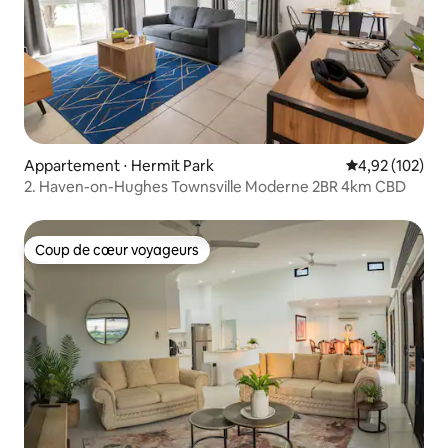
Appartement ⋅ Hermit Park
Évaluation moy
4,92 (102)
2. Haven-on-Hughes Townsville Moderne 2BR 4km CBD
Coup de cœur voyageurs
Coup de cœur voyageurs