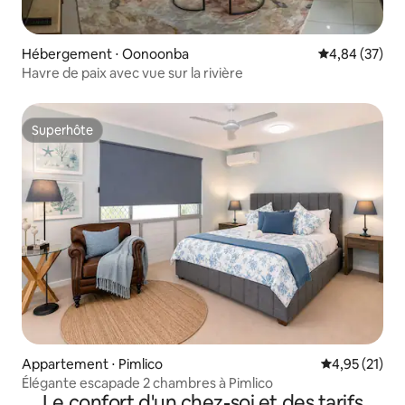
Hébergement ⋅ Oonoonba
Évaluation mo
4,84 (37)
Havre de paix avec vue sur la rivière
Superhôte
Superhôte
Appartement ⋅ Pimlico
Évaluation mo
4,95 (21)
Élégante escapade 2 chambres à Pimlico
Le confort d'un chez-soi et des tarifs