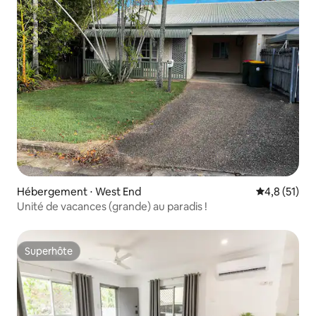
Hébergement ⋅ West End
Évaluation m
4,8 (51)
Unité de vacances (grande) au paradis !
Superhôte
Superhôte