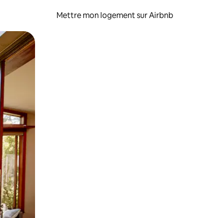
Mettre mon logement sur Airbnb
sant glisser.