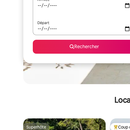
Départ
Rechercher
Loca
Superhôte
Coup 
Superhôte
Coups de