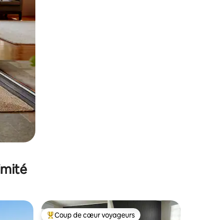
imité
Coup de cœur voyageurs
Coups de cœur voyageurs les plus appréciés