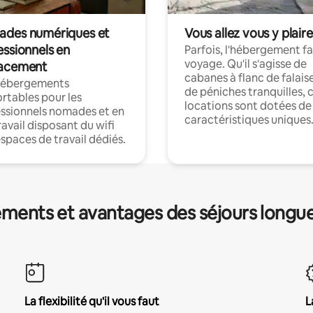
des numériques et
Vous allez vous y plaire
essionnels en
Parfois, l'hébergement fai
voyage. Qu'il s'agisse de
acement
cabanes à flanc de falais
hébergements
de péniches tranquilles, 
rtables pour les
locations sont dotées de
ssionnels nomades et en
caractéristiques uniques
ravail disposant du wifi
espaces de travail dédiés.
ments et avantages des séjours longu
La flexibilité qu'il vous faut
L