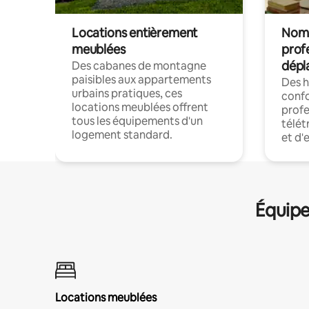
Locations entièrement
Noma
meublées
prof
dépl
Des cabanes de montagne
paisibles aux appartements
Des 
urbains pratiques, ces
confo
locations meublées offrent
profe
tous les équipements d'un
télét
logement standard.
et d'
Équipe
Locations meublées