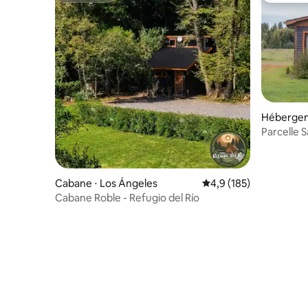
Hébergem
Parcelle 
Cabane ⋅ Los Ángeles
Évaluation moyenne su
4,9 (185)
Cabane Roble - Refugio del Río