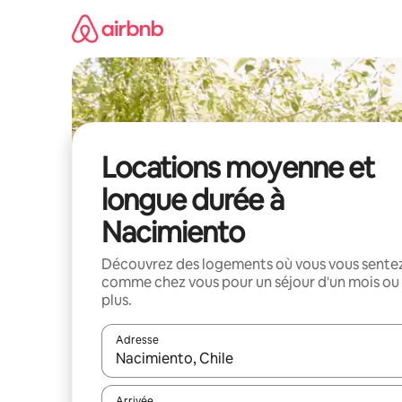
Aller
directement
au
contenu
Locations moyenne et
longue durée à
Nacimiento
Découvrez des logements où vous vous sente
comme chez vous pour un séjour d'un mois ou
plus.
Adresse
Lorsque les résultats s'affichent, utilisez les flèc
Arrivée