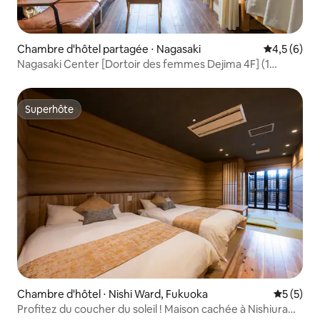
Chambre d'hôtel partagée ⋅ Nagasaki
Évaluation 
4,5 (6)
Nagasaki Center [Dortoir des femmes Dejima 4F] (1
personne) Almas Guest House avec salon partagé
Superhôte
Superhôte
Chambre d'hôtel ⋅ Nishi Ward, Fukuoka
Évaluatio
5 (5)
Profitez du coucher du soleil ! Maison cachée à Nishiura