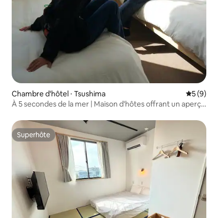
Chambre d'hôtel ⋅ Tsushima
Évaluatio
5 (9)
À 5 secondes de la mer | Maison d'hôtes offrant un aperçu
de la vie d'un village de pêcheurs | Lit simple/Lits
jumeaux | Vue sur la mer
Superhôte
Superhôte