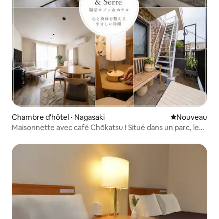
Chambre d'hôtel ⋅ Nagasaki
Nouvel hébe
Nouveau
Maisonnette avec café Chōkatsu ! Situé dans un parc, les
animaux de compagnie sont acceptés et limité à un
groupe par jour !