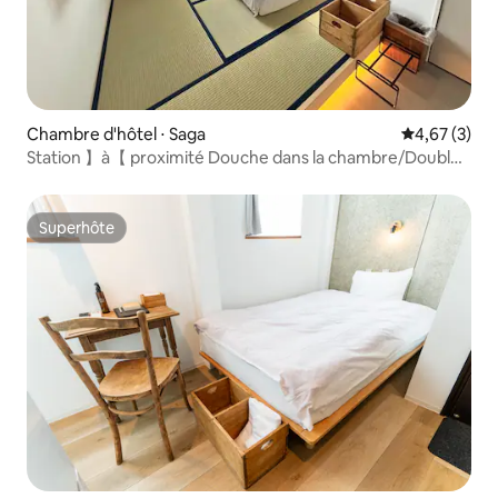
Chambre d'hôtel ⋅ Saga
Évaluation m
4,67 (3)
Station 】à【 proximité Douche dans la chambre/Double
de luxe/2 personnes
Superhôte
Superhôte