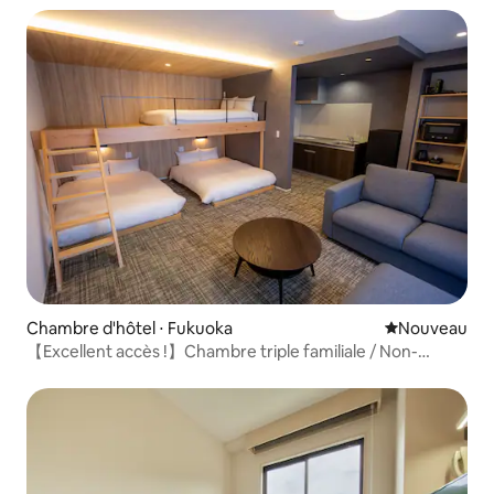
simple
Chambre d'hôtel ⋅ Fukuoka
Nouvel hébe
Nouveau
【Excellent accès !】Chambre triple familiale / Non-
fumeur / 6 personnes