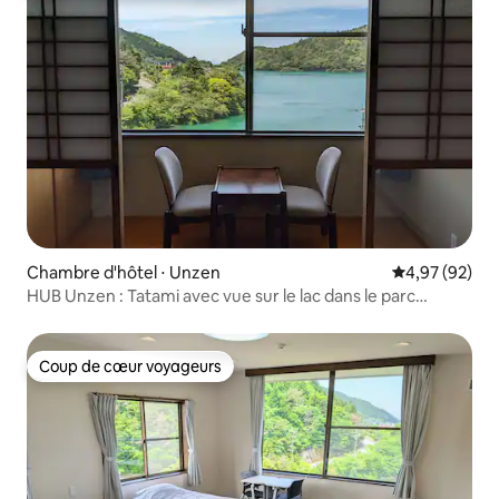
Chambre d'hôtel ⋅ Unzen
Évaluation mo
4,97 (92)
HUB Unzen : Tatami avec vue sur le lac dans le parc
national, WiFi
Coup de cœur voyageurs
Coup de cœur voyageurs