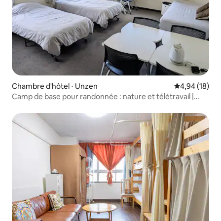
Chambre d'hôtel ⋅ Unzen
Évaluation mo
4,94 (18)
Camp de base pour randonnée : nature et télétravail |
HUB Unzen