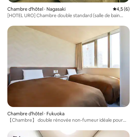
Chambre d'hôtel ⋅ Nagasaki
Évaluation 
4,5 (6)
[HOTEL URO] Chambre double standard (salle de bain
commune)
Chambre d'hôtel ⋅ Fukuoka
【Chambre】 double rénovée non-fumeur idéale pour
visiter/2 personnes