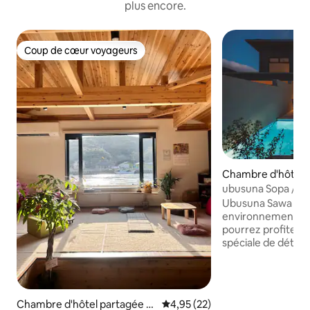
plus encore.
Coup de cœur voyageurs
Coup de cœur voyageurs
Chambre d'hôtel ⋅
ubusuna Sopa / Sui
Piscine privée et 
Ubusuna Sawa est 
environnement nat
pourrez profiter 
spéciale de détente
beauté du paysage. * Les heu
d'arrivée et de dé
fonction de la péri
les dates avant de réserve
Chambre d'hôtel partagée ⋅
Évaluation moyenne sur la base
4,95 (22)
au 31 octobre] Arr