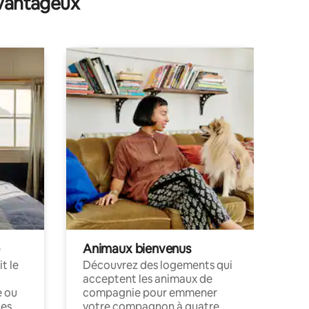
avantageux
Animaux bienvenus
t le
Découvrez des logements qui
acceptent les animaux de
e ou
compagnie pour emmener
ces
votre compagnon à quatre