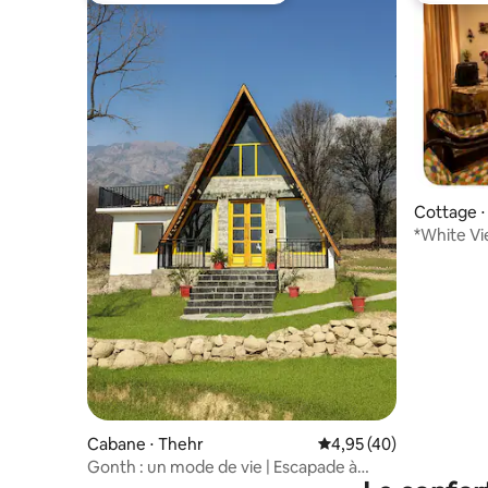
Cottage ⋅
*White Vi
à Dharam
Cabane ⋅ Thehr
Évaluation moyenne sur
4,95 (40)
Gonth : un mode de vie | Escapade à
Dharamshala