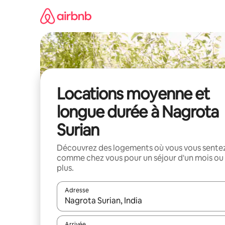
Aller
directement
au
contenu
Locations moyenne et
longue durée à Nagrota
Surian
Découvrez des logements où vous vous sente
comme chez vous pour un séjour d'un mois ou
plus.
Adresse
Lorsque les résultats s'affichent, utilisez les flèc
Arrivée