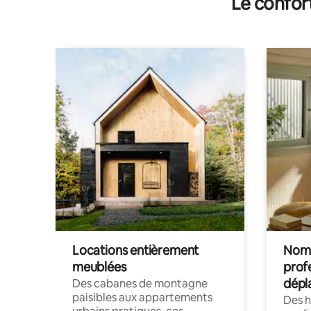
Le confor
Locations entièrement
Noma
meublées
prof
dépl
Des cabanes de montagne
paisibles aux appartements
Des 