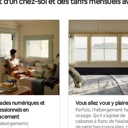
t d'un chez-soi et des tarifs mensuels 
des numériques et
Vous allez vous y plaire
essionnels en
Parfois, l'hébergement fai
voyage. Qu'il s'agisse de
acement
cabanes à flanc de falais
hébergements
de péniches tranquilles, 