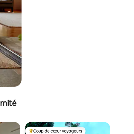
imité
Coup de cœur voyageurs
lus appréciés
Coups de cœur voyageurs les plus appréciés