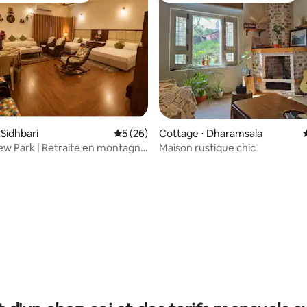
 Sidhbari
Évaluation moyenne sur la base de 26 co
5 (26)
Cottage ⋅ Dharamsala
ew Park | Retraite en montagne
Maison rustique chic
shala
 la base de 40 commentaires : 4,95 sur 5