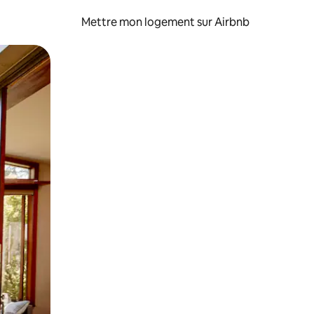
Mettre mon logement sur Airbnb
sant glisser.