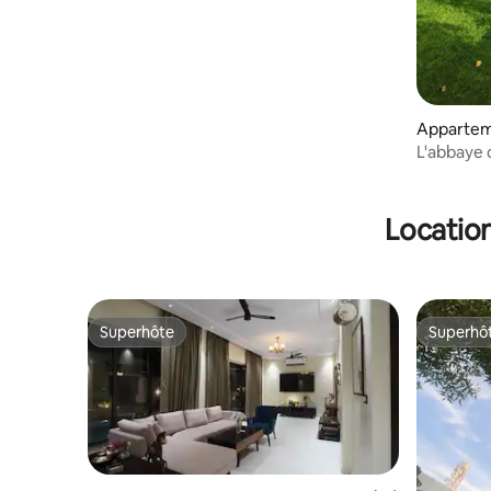
Appartem
Jaipur
L'abbaye 
Location
Superhôte
Superhô
Superhôte
Superhô