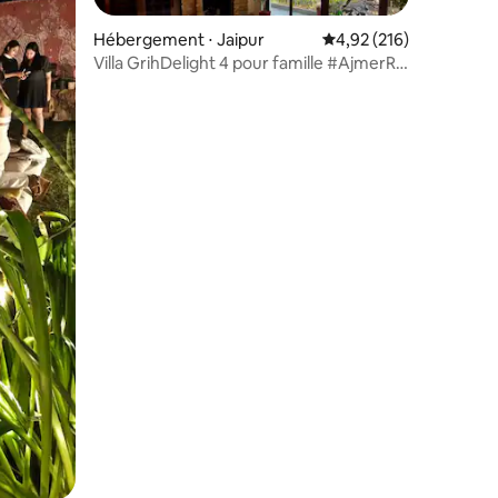
Hébergement ⋅ Jaipur
Évaluation moyenne sur
4,92 (216)
Villa GrihDelight 4 pour famille #AjmerRd
#CentreJaipur
ntaires : 4,79 sur 5