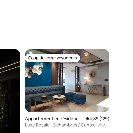
taires : 4,92 sur 5
Coup de cœur voyageurs
Coup de cœur voyageurs
Appartement en résidence ⋅
Évaluation moyenne sur
4,89 (129)
Jaipur
Luxe Royale - 3 chambres / Centre-ville