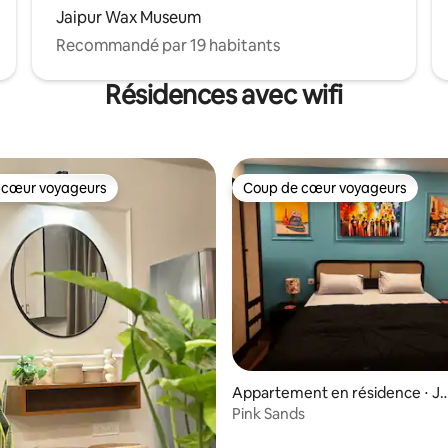
Jaipur Wax Museum
Recommandé par 19 habitants
Résidences avec wifi
 cœur voyageurs
Coup de cœur voyageurs
 cœur voyageurs
Coup de cœur voyageurs
la base de 228 commentaires : 4,89 sur 5
Appartement en résidence ⋅ Ja
pur
Pink Sands