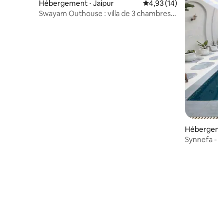
Hébergement ⋅ Jaipur
Évaluation moyenne su
4,93 (14)
Swayam Outhouse : villa de 3 chambres
avec piscine
Hébergem
Synnefa - 
patio