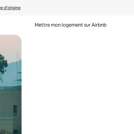
ue d'origine
Mettre mon logement sur Airbnb
sant glisser.