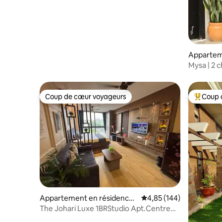
Appartem
⋅ Jaipur
Mysa | 2 
Appartem
Coup de cœur voyageurs
Coup 
Coup de cœur voyageurs
Coups de
Appartement en résidence ⋅
Évaluation moyenne sur 
4,85 (144)
Jaipur
The Johari Luxe 1BRStudio Apt.Centre
ville +PISCINE