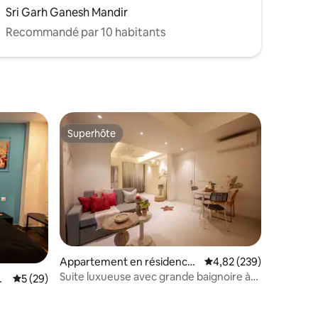
Sri Garh Ganesh Mandir
Recommandé par 10 habitants
Superhôte
Superhôte
Appartement en résidence
Évaluation moyenne sur
4,82 (239)
⋅ Jaipur
Suite luxueuse avec grande baignoire à
i
Évaluation moyenne sur la base de 29 commentaires : 5 sur 5
5 (29)
Banipark Jaipur