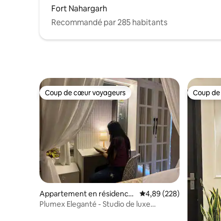
Fort Nahargarh
Recommandé par 285 habitants
Coup de cœur voyageurs
Coup de
Coup de cœur voyageurs
Coup de
Appartement en résidence
Évaluation moyenne sur 
4,89 (228)
⋅ Jaipur
Plumex Eleganté - Studio de luxe
1 chambre dans le centre-ville