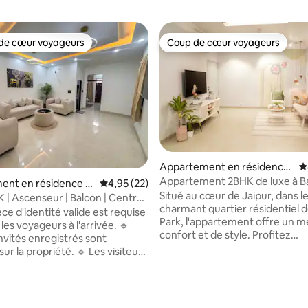
de cœur voyageurs
Coup de cœur voyageurs
 cœur voyageurs les plus appréciés
Coup de cœur voyageurs
Appartement en résidence
É
⋅ Jaipur
Appartement 2BHK de luxe à Ba
ent en résidence ⋅
Évaluation moyenne sur la base de 22 comme
4,95 (22)
Jaipur
Situé au cœur de Jaipur, dans l
 | Ascenseur | Balcon | Centre
charmant quartier résidentiel d
ce d'identité valide est requise
Park, l'appartement offre un 
les voyageurs à l'arrivée. 🔹
confort et de style. Profitez
invités enregistrés sont
d'équipements de luxe tels qu'
sur la propriété. 🔹 Les visiteurs
télévision connectée, une cuis
 et les invités non enregistrés
entièrement équipée, de la lite
s autorisés sans l'accord
fraîche, une connexion Interne
 Découvrez le luxe de
débit et une buanderie avec de
ec Opal Crown Homes dans la