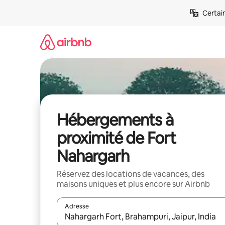
Aller
Certai
directement
au
contenu
Hébergements à
proximité de Fort
Nahargarh
Réservez des locations de vacances, des
maisons uniques et plus encore sur Airbnb
Adresse
Lorsque les résultats s'affichent, utilisez les flèc