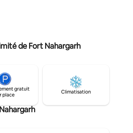
s tons
(retd. Naval Officer et sa fille, un avocat)
es motifs
vivent sur la propriété et nous nous
rés de la
ferons un plaisir de vous aider, si vous en
avez besoin. Cet appartement est idéal
ances, ce
pour les familles, les groupes de voyage
in de chez
et la FMH !
ur.
imité de Fort Nahargarh
ement gratuit
Climatisation
r place
t Nahargarh