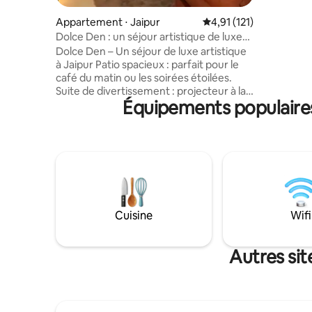
paisible 
Jaipur. C
Appartement ⋅ Jaipur
Évaluation moyenne sur
4,91 (121)
3 chambre
Dolce Den : un séjour artistique de luxe
d'un balco
par Artive Stays
Dolce Den – Un séjour de luxe artistique
ascenseu
à Jaipur Patio spacieux : parfait pour le
offrant au
café du matin ou les soirées étoilées.
confortab
Suite de divertissement : projecteur à la
attractio
Équipements populaires
fine pointe de la technologie et table de
billard élégante pour un plaisir ultime.
Chambres opulentes : • Retraite lunaire :
laissez-vous bercer par des œuvres d'art
éclairées par la lune et des peintures
murales sereines. • Suite Flamingo : un
luxe vibrant inspiré des flamants roses
Gourmet Open Kitchen & Bar : un espace
chic pour des créations culinaires et des
Cuisine
Wifi
boissons élégantes Dolce Den allie
sérénité et opulence pour une
expérience inoubliable.
Autres sit