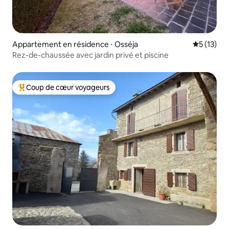
Appartement en résidence ⋅ Osséja
Évaluation
5 (13)
Rez-de-chaussée avec jardin privé et piscine
Coup de cœur voyageurs
Coups de cœur voyageurs les plus appréciés