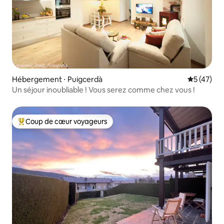
Hébergement ⋅ Puigcerdà
Évaluation
5 (47)
Un séjour inoubliable ! Vous serez comme chez vous !
Coup de cœur voyageurs
Coups de cœur voyageurs les plus appréciés