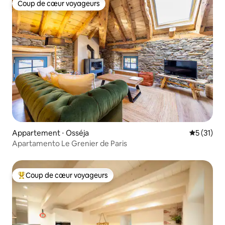
Coup de cœur voyageurs
Coup de cœur voyageurs
Appartement ⋅ Osséja
Évaluation
5 (31)
Apartamento Le Grenier de Paris
Coup de cœur voyageurs
Coups de cœur voyageurs les plus appréciés