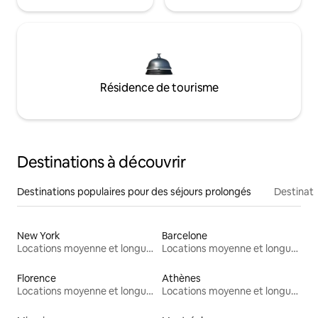
Résidence de tourisme
Destinations à découvrir
Destinations populaires pour des séjours prolongés
Destinati
New York
Barcelone
Locations moyenne et longue durée
Locations moyenne et longue durée
Florence
Athènes
Locations moyenne et longue durée
Locations moyenne et longue durée