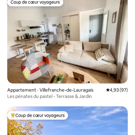
Coup de cœur voyageurs
Coup de cœur voyageurs
Appartement ⋅ Villefranche-de-Lauragais
Évaluation mo
4,93 (97)
Les pénates du pastel - Terrasse & Jardin
Coup de cœur voyageurs
Coups de cœur voyageurs les plus appréciés