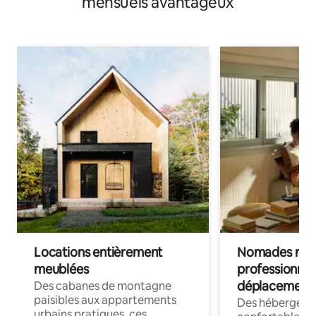
mensuels avantageux
Locations entièrement
Nomades num
meublées
professionnel
déplacement
Des cabanes de montagne
paisibles aux appartements
Des hébergem
urbains pratiques, ces