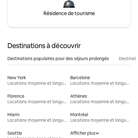
Résidence de tourisme
Destinations à découvrir
Destinations populaires pour des séjours prolongés
Destinati
New York
Barcelone
Locations moyenne et longue durée
Locations moyenne et longue durée
Florence
Athènes
Locations moyenne et longue durée
Locations moyenne et longue durée
Miami
Montréal
Locations moyenne et longue durée
Locations moyenne et longue durée
Seattle
Afficher plus