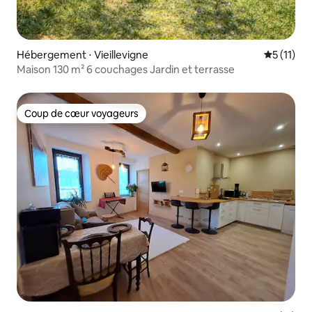
Hébergement ⋅ Vieillevigne
Évaluatio
5 (11)
Maison 130 m² 6 couchages Jardin et terrasse
Coup de cœur voyageurs
Coup de cœur voyageurs