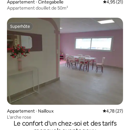
Appartement ⋅ Cintegabelle
Évaluation mo
4,95 (21)
Appartement douillet de 50m²
Superhôte
Superhôte
Appartement ⋅ Nailloux
Évaluation mo
4,78 (27)
L'arche rose
Le confort d'un chez-soi et des tarifs