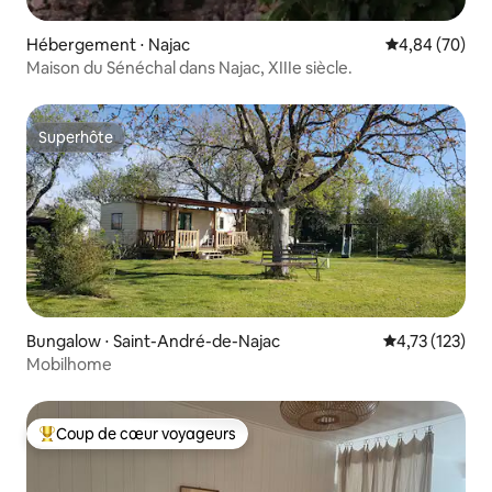
Hébergement ⋅ Najac
Évaluation mo
4,84 (70)
Maison du Sénéchal dans Najac, XIIIe siècle.
Superhôte
Superhôte
Bungalow ⋅ Saint-André-de-Najac
Évaluation moy
4,73 (123)
Mobilhome
Coup de cœur voyageurs
Coups de cœur voyageurs les plus appréciés