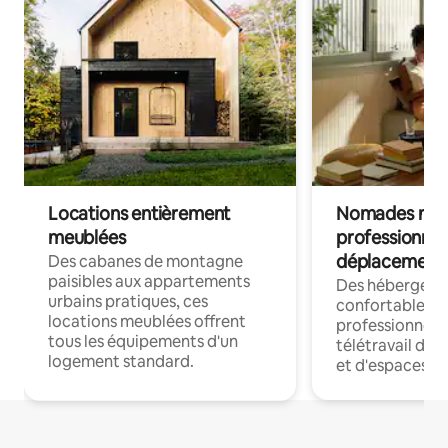
Locations entièrement
Nomades num
meublées
professionnel
déplacement
Des cabanes de montagne
paisibles aux appartements
Des hébergem
urbains pratiques, ces
confortables p
locations meublées offrent
professionnels
tous les équipements d'un
télétravail dis
logement standard.
et d'espaces de