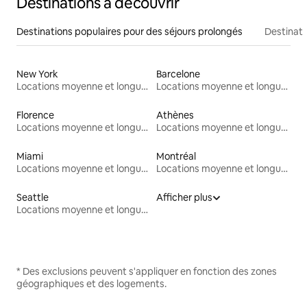
Destinations à découvrir
Destinations populaires pour des séjours prolongés
Destinati
New York
Barcelone
Locations moyenne et longue durée
Locations moyenne et longue durée
Florence
Athènes
Locations moyenne et longue durée
Locations moyenne et longue durée
Miami
Montréal
Locations moyenne et longue durée
Locations moyenne et longue durée
Seattle
Afficher plus
Locations moyenne et longue durée
* Des exclusions peuvent s'appliquer en fonction des zones
géographiques et des logements.