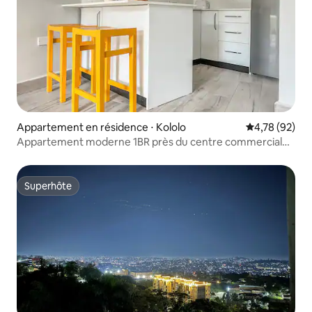
Appartement en résidence ⋅ Kololo
Évaluation mo
4,78 (92)
Appartement moderne 1BR près du centre commercial
Acacia
Superhôte
Superhôte