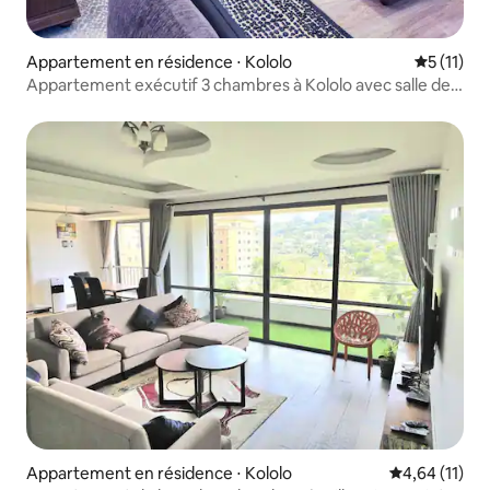
Appartement en résidence ⋅ Kololo
Évaluatio
5 (11)
Appartement exécutif 3 chambres à Kololo avec salle de
sport, piscine, Wi-Fi
Appartement en résidence ⋅ Kololo
Évaluation mo
4,64 (11)