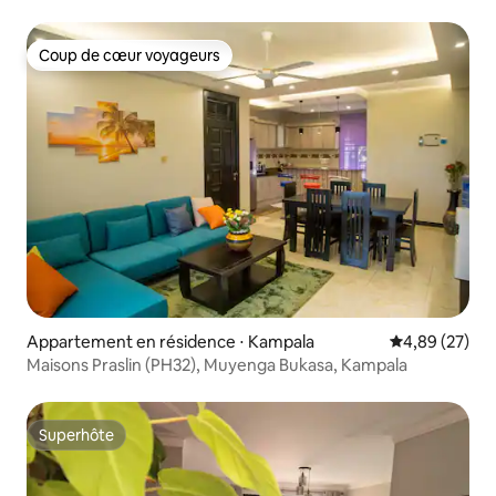
Coup de cœur voyageurs
Coup de cœur voyageurs
Appartement en résidence ⋅ Kampala
Évaluation mo
4,89 (27)
Maisons Praslin (PH32), Muyenga Bukasa, Kampala
Superhôte
Superhôte