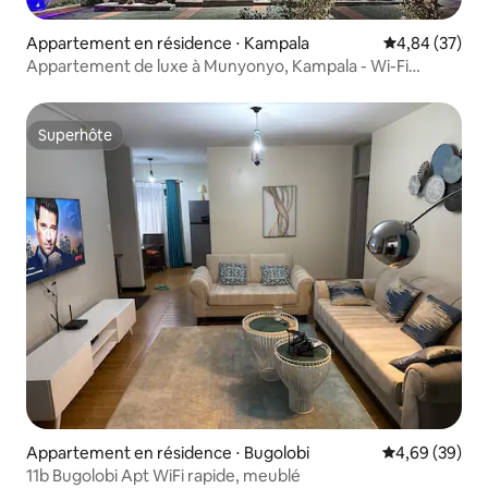
Appartement en résidence ⋅ Kampala
Évaluation mo
4,84 (37)
Appartement de luxe à Munyonyo, Kampala - Wi-Fi
24h/24 et 7j/7
Superhôte
Superhôte
Appartement en résidence ⋅ Bugolobi
Évaluation mo
4,69 (39)
11b Bugolobi Apt WiFi rapide, meublé