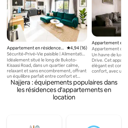
Appartement en r
Appartement en résidence ⋅
Évaluation moyenne sur la base
4,94 (16)
Kololo
Appartement de lu
Kampala
Sécurité•Privé•Vie paisible | Alimentation
Escapade au bord d
Un havre de luxe pa
de secours 24h/24
Idéalement situé le long de Bukoto-
Drive. Cet appart
Kisaasi Road, dans un quartier calme,
élégant est conçu 
relaxant et sans encombrement, offrant
confort, avec une
un équilibre parfait entre confort et
une atmosphère c
Najjera : équipements populaires dans
accessibilité. L’Acacia Mall se trouve à
à proximité des a
seulement 4 km, tandis que le
seulement 5 minut
les résidences d'appartements en
Kabira Country Club est à moins de
commercial Acaci
location
2 km, ce qui vous permet d’accéder
calme pour se dét
facilement à des boutiques, des
vue à 360° sur Kam
restaurants et des activités de loisirs. La
terrasse du 10e ét
propriété bénéficie également d’un
de 5 jours ou plus,
accès facile à l’aéroport par l’autoroute
déjeuner gratuit à
Kampala–Entebbe. Une alimentation de
l'Ivory Uganda Re