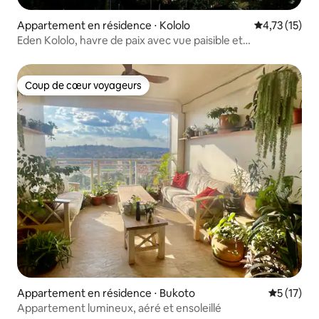
Appartement en résidence ⋅ Kololo
Évaluation mo
4,73 (15)
Eden Kololo, havre de paix avec vue paisible et
panoramique
Coup de cœur voyageurs
Coup de cœur voyageurs
Appartement en résidence ⋅ Bukoto
Évaluation
5 (17)
Appartement lumineux, aéré et ensoleillé