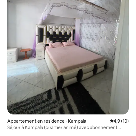
Appartement en résidence ⋅ Kampala
Évaluation m
4,9 (10)
Séjour à Kampala (quartier animé) avec abonnement
gratuit à une salle de cinéma