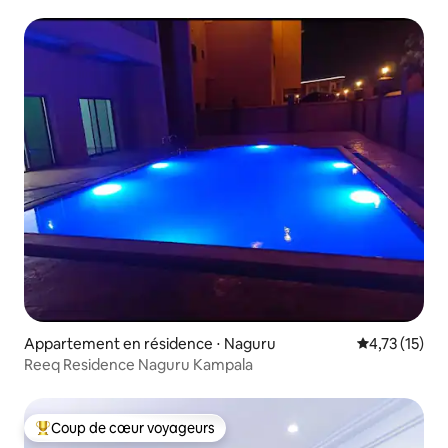
Appartement en résidence ⋅ Naguru
Évaluation mo
4,73 (15)
Reeq Residence Naguru Kampala
Coup de cœur voyageurs
Coups de cœur voyageurs les plus appréciés