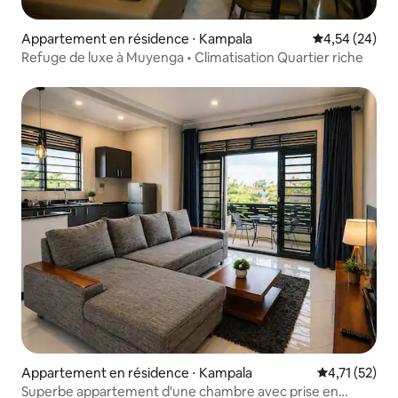
Appartement en résidence ⋅ Kampala
Évaluation mo
4,54 (24)
Refuge de luxe à Muyenga • Climatisation Quartier riche
Appartement en résidence ⋅ Kampala
Évaluation mo
4,71 (52)
Superbe appartement d'une chambre avec prise en