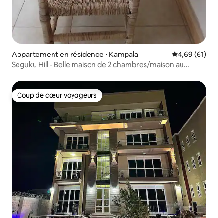
Appartement en résidence ⋅ Kampala
Évaluation mo
4,69 (61)
Seguku Hill - Belle maison de 2 chambres/maison au
Rwanda
Coup de cœur voyageurs
Coup de cœur voyageurs