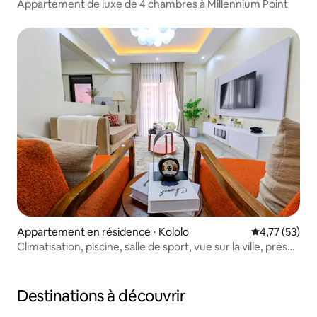
Appartement de luxe de 4 chambres à Millennium Point
Appartement en résidence ⋅ Kololo
Évaluation mo
4,77 (53)
Climatisation, piscine, salle de sport, vue sur la ville, près
d'Acacia Mall Kololo
Destinations à découvrir