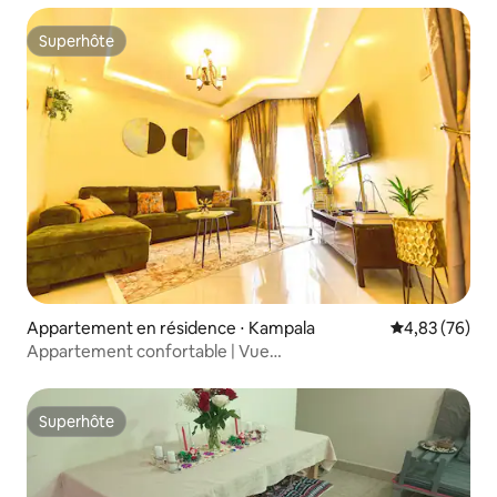
Superhôte
Superhôte
Appartement en résidence ⋅ Kampala
Évaluation mo
4,83 (76)
Appartement confortable | Vue
imprenable | Alimentation de secours disponible 24h/24,
7j/7
Superhôte
Superhôte