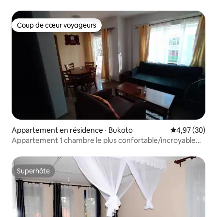
Coup de cœur voyageurs
Coup de cœur voyageurs
Appartement en résidence ⋅ Bukoto
Évaluation mo
4,97 (30)
Appartement 1 chambre le plus confortable/incroyable
de Kampala
Superhôte
Superhôte