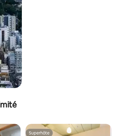
imité
Superhôte
Superhôte