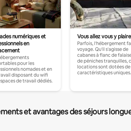
des numériques et
Vous allez vous y plaire
essionnels en
Parfois, l'hébergement fai
voyage. Qu'il s'agisse de
acement
cabanes à flanc de falais
hébergements
de péniches tranquilles, 
rtables pour les
locations sont dotées de
ssionnels nomades et en
caractéristiques uniques
ravail disposant du wifi
espaces de travail dédiés.
ments et avantages des séjours longu