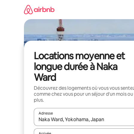
Aller
directement
au
contenu
Locations moyenne et
longue durée à Naka
Ward
Découvrez des logements où vous vous sente
comme chez vous pour un séjour d'un mois ou
plus.
Adresse
Lorsque les résultats s'affichent, utilisez les flèc
Arrivée