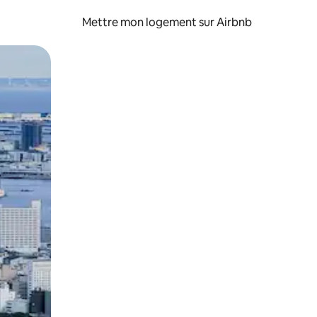
Mettre mon logement sur Airbnb
sant glisser.