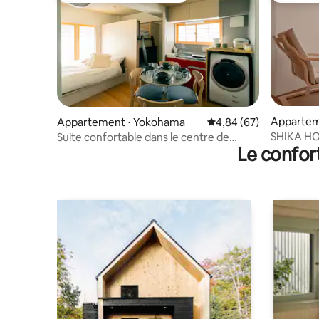
Appartem
Appartement ⋅ Yokohama
Évaluation moyenne sur
4,84 (67)
SHIKA HO
Suite confortable dans le centre de
Le confor
avec home 
Yokohama, jusqu'à 4 personnes
À 4 minut
l'aéropor