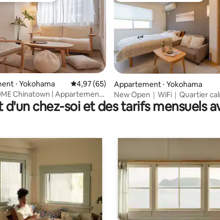
ent ⋅ Yokohama
Évaluation moyenne sur la base de 65 commen
4,97 (65)
 la base de 67 commentaires : 4,84 sur 5
Appartement ⋅ Yokohama
ME Chinatown | Appartement
New Open｜WiFi｜Quartier c
t d'un chez-soi et des tarifs mensuels 
cinéma | Lit king size de 2 m |
Chinatown｜Motomachi
es de la gare, à 30 minutes de
t de Haneda