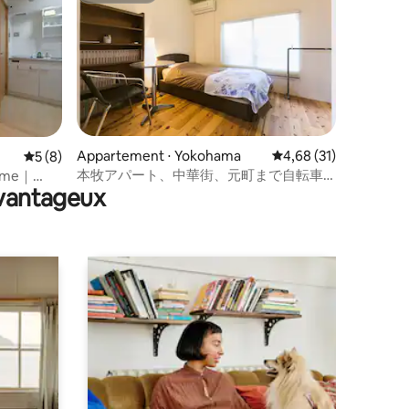
taires : 4,97 sur 5
Appartement ⋅ Yokohama
Évaluation moyenne su
4,68 (31)
Évaluation moyenne sur la base de 8 commentaires : 5 sur 5
5 (8)
本牧アパート、中華街、元町まで自転車
alme｜
avantageux
で！Camp de base de votre voyage au
Japon !