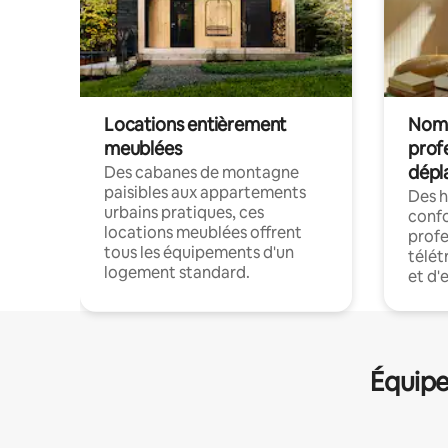
Locations entièrement
Noma
meublées
prof
dépl
Des cabanes de montagne
paisibles aux appartements
Des 
urbains pratiques, ces
confo
locations meublées offrent
profe
tous les équipements d'un
télét
logement standard.
et d'
Équipe