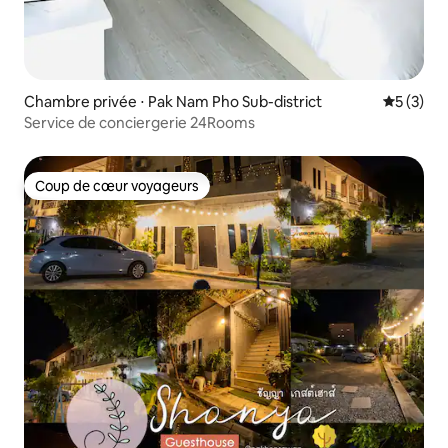
Chambre privée ⋅ Pak Nam Pho Sub-district
Évaluatio
5 (3)
Service de conciergerie 24Rooms
Coup de cœur voyageurs
Coup de cœur voyageurs