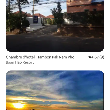
Chambre d'hôtel ⋅ Tambon Pak Nam Pho
Évaluation m
4,67 (9)
Baan Hao Resort