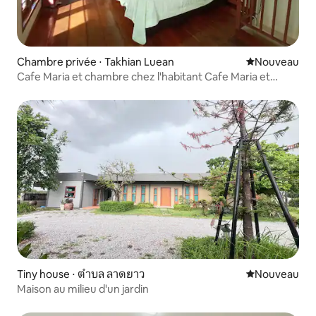
Chambre privée ⋅ Takhian Luean
Nouvel hébe
Nouveau
Cafe Maria et chambre chez l'habitant Cafe Maria et
chambre chez l'habitant
Tiny house ⋅ ตำบล ลาดยาว
Nouvel hébe
Nouveau
Maison au milieu d'un jardin