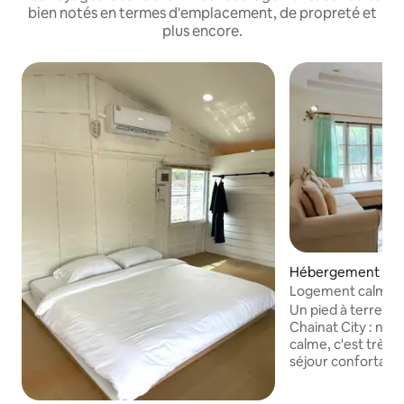
bien notés en termes d'emplacement, de propreté et
plus encore.
Hébergement ⋅ 
Chainat
Logement calme, a
aux professionnels
Un pied à terre id
Chainat City : nic
calme, c'est très pratique !
séjour confortabl
lumineuse et spac
ville de Chainat, 