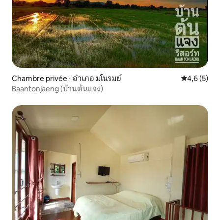
Chambre privée ⋅ อำเภอ มโนรมย์
Évaluation 
4,6 (5)
Baantonjaeng (บ้านต้นแจง)