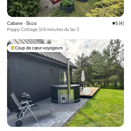
Cabane ⋅ Śluza
Évaluatio
5 (4)
Poppy Cottage (à 5 minutes du lac !)
Coup de cœur voyageurs
Coups de cœur voyageurs les plus appréciés