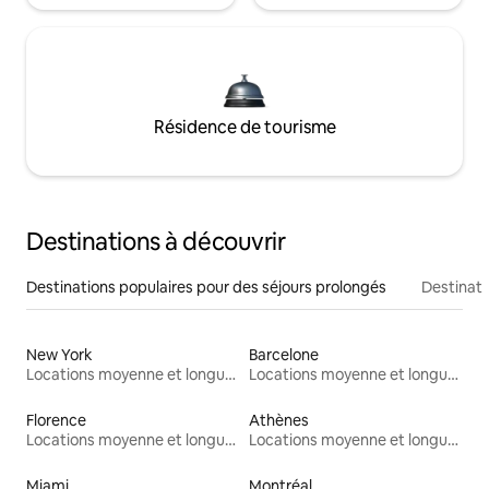
Résidence de tourisme
Destinations à découvrir
Destinations populaires pour des séjours prolongés
Destinati
New York
Barcelone
Locations moyenne et longue durée
Locations moyenne et longue durée
Florence
Athènes
Locations moyenne et longue durée
Locations moyenne et longue durée
Miami
Montréal