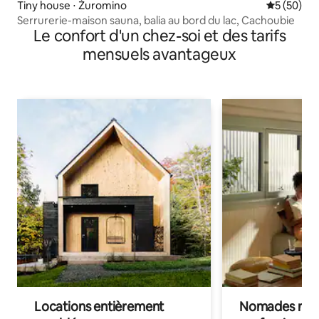
Tiny house ⋅ Żuromino
Évaluation
5 (50)
Serrurerie-maison sauna, balia au bord du lac, Cachoubie
Le confort d'un chez-soi et des tarifs
mensuels avantageux
Locations entièrement
Nomades num