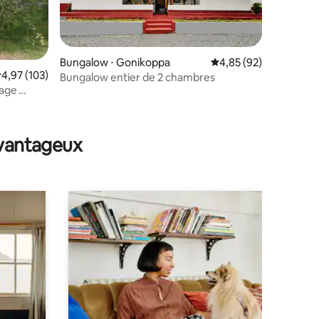
Bungalow ⋅ Gonikoppa
Évaluation moyenne su
4,85 (92)
valuation moyenne sur la base de 103 commentaires : 4,97 sur 5
4,97 (103)
Bungalow entier de 2 chambres
tage
ntaires : 4,81 sur 5
avantageux