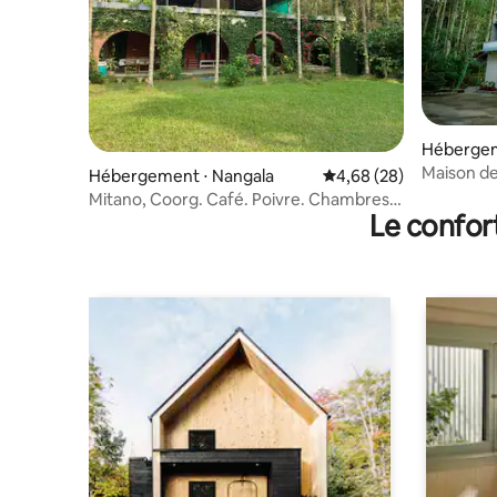
Hébergeme
Maison de
Hébergement ⋅ Nangala
Évaluation moyenne sur
4,68 (28)
nature
Mitano, Coorg. Café. Poivre. Chambres
Le confor
d'hôtes. 3 chambres