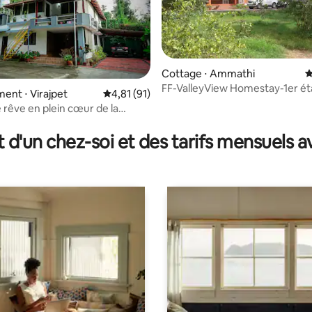
Cottage ⋅ Ammathi
É
FF-ValleyView Homestay-1er é
nt ⋅ Virajpet
Évaluation moyenne sur la base de 91 comme
4,81 (91)
entier du chalet
 rêve en plein cœur de la
 la base de 28 commentaires : 4,68 sur 5
t d'un chez-soi et des tarifs mensuels 