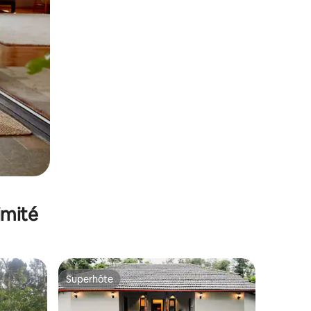
imité
Superhôte
lus appréciés
Superhôte