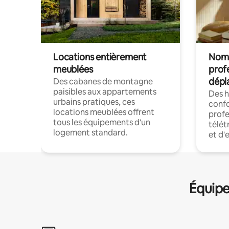
Locations entièrement
Noma
meublées
prof
dépl
Des cabanes de montagne
paisibles aux appartements
Des 
urbains pratiques, ces
confo
locations meublées offrent
profe
tous les équipements d'un
télét
logement standard.
et d'
Équipe