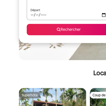
Départ
Rechercher
Loca
Superhôte
Coup de
Superhôte
Coup de