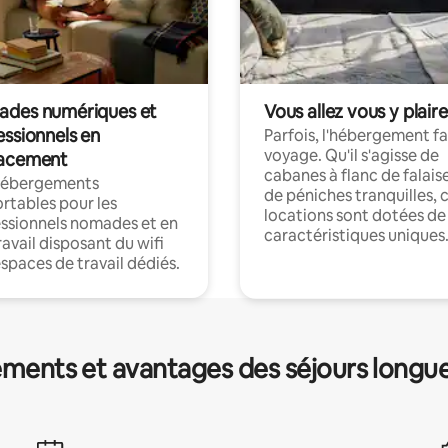
des numériques et
Vous allez vous y plaire
essionnels en
Parfois, l'hébergement fai
voyage. Qu'il s'agisse de
acement
cabanes à flanc de falais
hébergements
de péniches tranquilles, 
rtables pour les
locations sont dotées de
ssionnels nomades et en
caractéristiques uniques
ravail disposant du wifi
espaces de travail dédiés.
ments et avantages des séjours longu