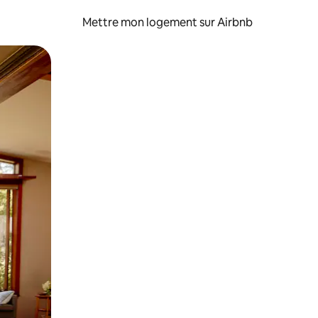
Mettre mon logement sur Airbnb
sant glisser.