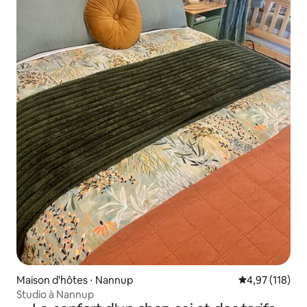
Maison d'hôtes ⋅ Nannup
Évaluation moy
4,97 (118)
Studio à Nannup