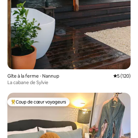
Gîte à la ferme ⋅ Nannup
Évaluation 
5 (120)
La cabane de Sylvie
Coup de cœur voyageurs
Coups de cœur voyageurs les plus appréciés