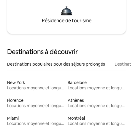
Résidence de tourisme
Destinations à découvrir
Destinations populaires pour des séjours prolongés
Destinati
New York
Barcelone
Locations moyenne et longue durée
Locations moyenne et longue durée
Florence
Athènes
Locations moyenne et longue durée
Locations moyenne et longue durée
Miami
Montréal
Locations moyenne et longue durée
Locations moyenne et longue durée