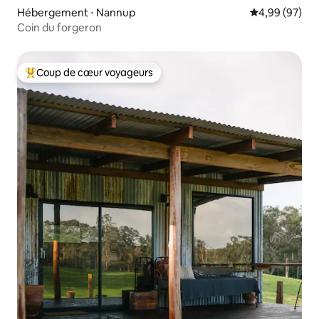
Hébergement ⋅ Nannup
Évaluation mo
4,99 (97)
Coin du forgeron
Coup de cœur voyageurs
Coups de cœur voyageurs les plus appréciés