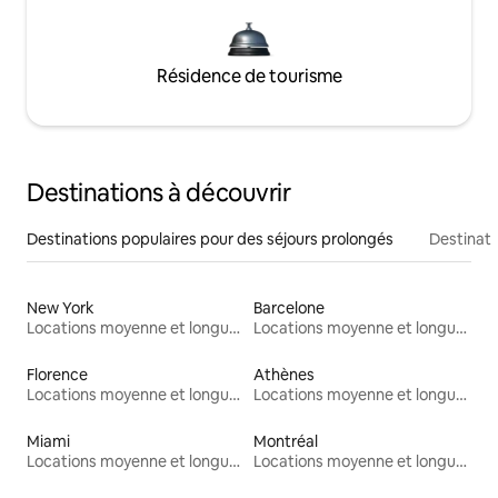
Résidence de tourisme
Destinations à découvrir
Destinations populaires pour des séjours prolongés
Destinati
New York
Barcelone
Locations moyenne et longue durée
Locations moyenne et longue durée
Florence
Athènes
Locations moyenne et longue durée
Locations moyenne et longue durée
Miami
Montréal
Locations moyenne et longue durée
Locations moyenne et longue durée