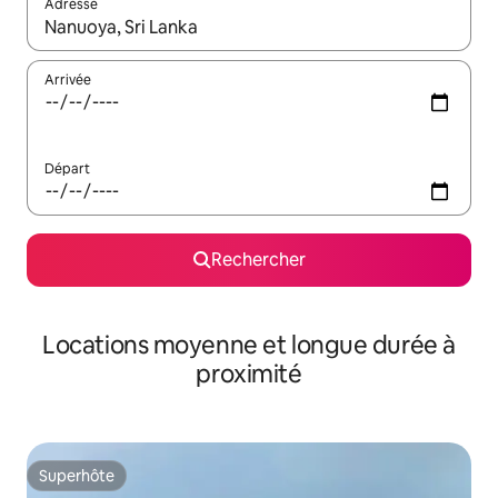
Adresse
Lorsque les résultats s'affichent, utilisez les flèches vers le hau
Arrivée
Départ
Rechercher
Locations moyenne et longue durée à
proximité
Superhôte
Superhôte