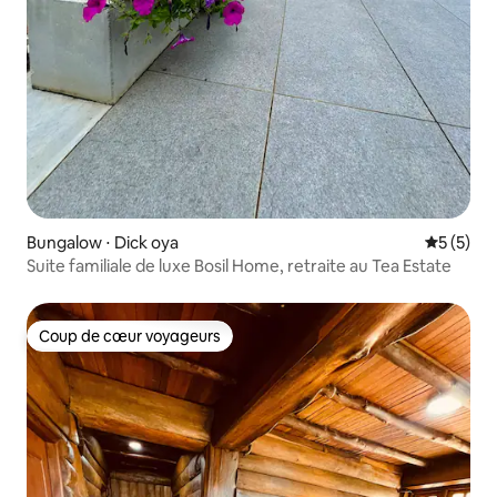
Bungalow ⋅ Dick oya
Évaluatio
5 (5)
Suite familiale de luxe Bosil Home, retraite au Tea Estate
Coup de cœur voyageurs
Coup de cœur voyageurs