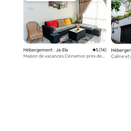
Hébergement ⋅ Ja-Ela
Évaluation moyenne
5 (14)
Hébergem
Maison de vacances Cinnamon près de
Calme et
l'aéroport