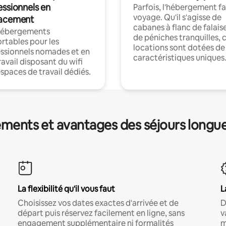
essionnels en
Parfois, l'hébergement fai
voyage. Qu'il s'agisse de
acement
cabanes à flanc de falais
hébergements
de péniches tranquilles, 
rtables pour les
locations sont dotées de
ssionnels nomades et en
caractéristiques uniques
ravail disposant du wifi
espaces de travail dédiés.
ments et avantages des séjours longu
La flexibilité qu'il vous faut
L
Choisissez vos dates exactes d'arrivée et de
D
départ puis réservez facilement en ligne, sans
v
engagement supplémentaire ni formalités
m