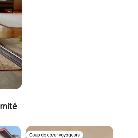
imité
Coup de cœur voyageurs
Coup de cœur voyageurs