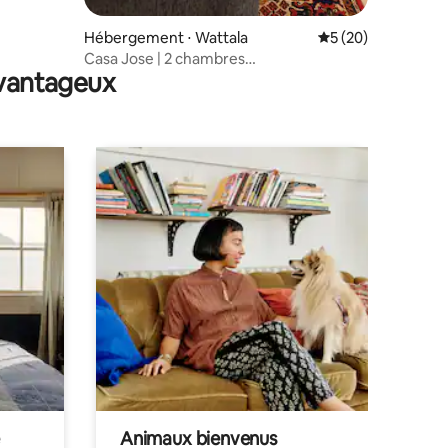
Hébergement ⋅ Wattala
Évaluation moyenne
5 (20)
Casa Jose | 2 chambres
avantageux
King | Aéroport | Plage | Wi-Fi – 5G
Animaux bienvenus