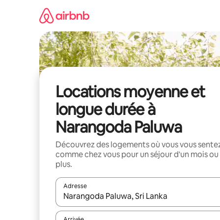
Aller
directement
au
contenu
Locations moyenne et
longue durée à
Narangoda Paluwa
Découvrez des logements où vous vous sente
comme chez vous pour un séjour d'un mois ou
plus.
Adresse
Lorsque les résultats s'affichent, utilisez les flèc
Arrivée