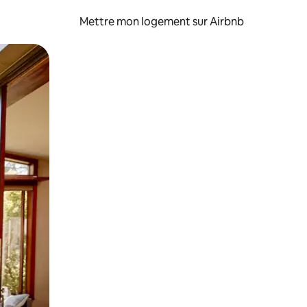
Mettre mon logement sur Airbnb
sant glisser.