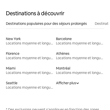
Destinations à découvrir
Destinations populaires pour des séjours prolongés
Destinati
New York
Barcelone
Locations moyenne et longue durée
Locations moyenne et longue durée
Florence
Athènes
Locations moyenne et longue durée
Locations moyenne et longue durée
Miami
Montréal
Locations moyenne et longue durée
Locations moyenne et longue durée
Seattle
Afficher plus
Locations moyenne et longue durée
* Des exclusions peuvent s'appliquer en fonction des zones