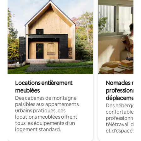
Locations entièrement
Nomades num
meublées
professionnel
déplacement
Des cabanes de montagne
paisibles aux appartements
Des hébergem
urbains pratiques, ces
confortables p
locations meublées offrent
professionnels
tous les équipements d'un
télétravail dis
logement standard.
et d'espaces de