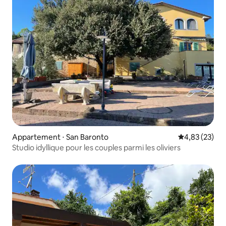
Appartement ⋅ San Baronto
Évaluation mo
4,83 (23)
Studio idyllique pour les couples parmi les oliviers