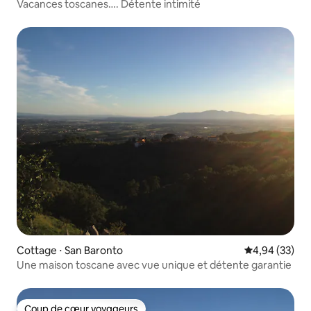
Vacances toscanes…. Détente intimité
Cottage ⋅ San Baronto
Évaluation mo
4,94 (33)
Une maison toscane avec vue unique et détente garantie
Coup de cœur voyageurs