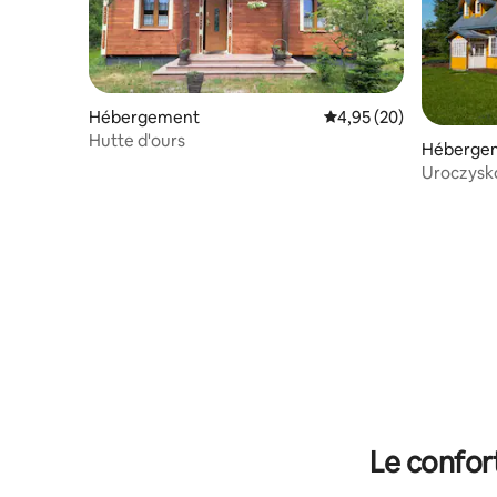
Hébergement
Évaluation moyenne sur
4,95 (20)
Hutte d'ours
Héberge
Uroczysko
familiale
Le confor