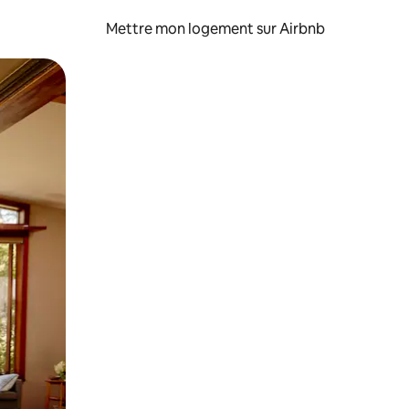
Mettre mon logement sur Airbnb
sant glisser.