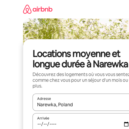
Aller
directement
au
contenu
Locations moyenne et
longue durée à Narewka
Découvrez des logements où vous vous sente
comme chez vous pour un séjour d'un mois ou
plus.
Adresse
Lorsque les résultats s'affichent, utilisez les flèc
Arrivée