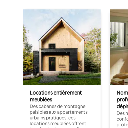
Locations entièrement
Noma
meublées
prof
dépl
Des cabanes de montagne
paisibles aux appartements
Des 
urbains pratiques, ces
confo
locations meublées offrent
profe