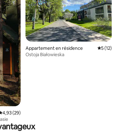
mmentaires : 5 sur 5
Appartement en résidence
Évaluation moyenne
5 (12)
Ostoja Białowieska
Évaluation moyenne sur la base de 29 commentaires : 4,93 sur 5
4,93 (29)
asie
avantageux