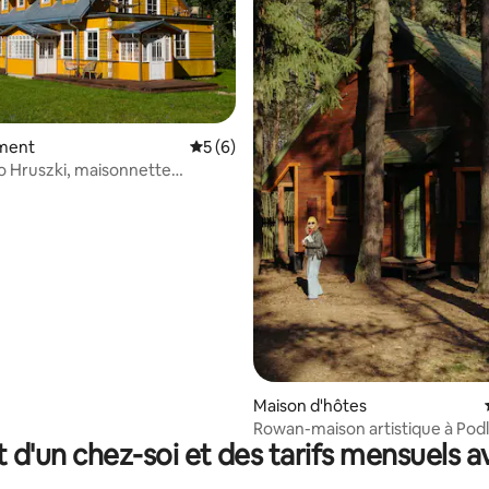
 la base de 20 commentaires : 4,95 sur 5
ment
Évaluation moyenne sur la base de 6 co
5 (6)
 Hruszki, maisonnette
Maison d'hôtes
Rowan-maison artistique à Podl
t d'un chez-soi et des tarifs mensuels 