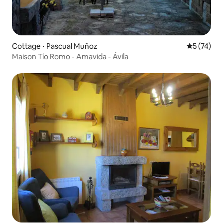
Cottage ⋅ Pascual Muñoz
Évaluation
5 (74)
Maison Tío Romo - Amavida - Ávila