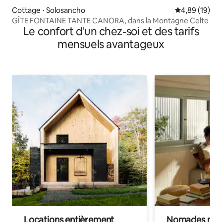
Cottage ⋅ Solosancho
Évaluation mo
4,89 (19)
GÎTE FONTAINE TANTE CANORA, dans la Montagne Celte
Le confort d'un chez-soi et des tarifs
mensuels avantageux
Locations entièrement
Nomades num