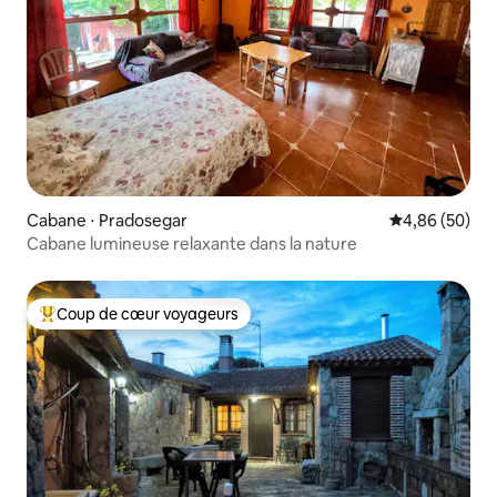
Cabane ⋅ Pradosegar
Évaluation mo
4,86 (50)
Cabane lumineuse relaxante dans la nature
Coup de cœur voyageurs
Coups de cœur voyageurs les plus appréciés