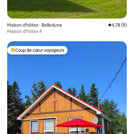
Maison d'hôtes ⋅ Belledune
Évaluation m
4,78 (9)
Maison d'hôtes 4
Coup de cœur voyageurs
Coups de cœur voyageurs les plus appréciés