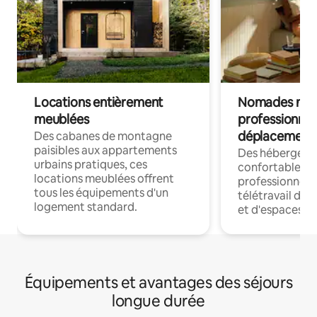
Locations entièrement
Nomades num
meublées
professionnel
déplacement
Des cabanes de montagne
paisibles aux appartements
Des hébergem
urbains pratiques, ces
confortables p
locations meublées offrent
professionnels
tous les équipements d'un
télétravail dis
logement standard.
et d'espaces de
Équipements et avantages des séjours
longue durée