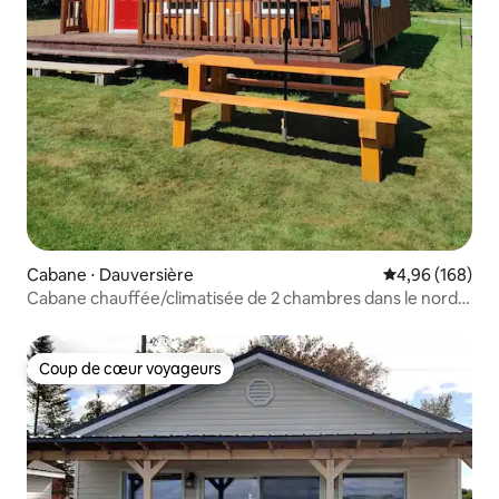
Cabane ⋅ Dauversière
Évaluation moy
4,96 (168)
Cabane chauffée/climatisée de 2 chambres dans le nord
du N.-B.
Coup de cœur voyageurs
Coup de cœur voyageurs