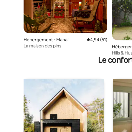
Hébergement ⋅ Manali
Évaluation moyenne su
4,94 (51)
La maison des pins
Hébergem
Hills & Hu
Le confor
à distance