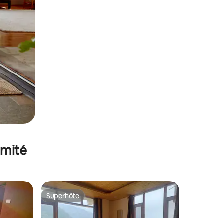
imité
Superhôte
Superhôte