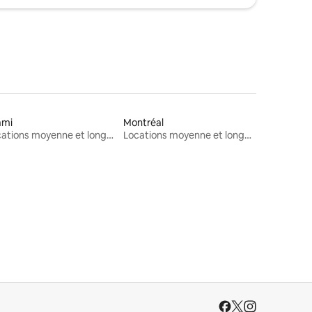
ami
Montréal
Locations moyenne et longue durée
Locations moyenne et longue durée