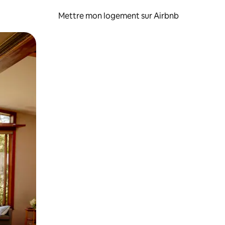
Mettre mon logement sur Airbnb
sant glisser.