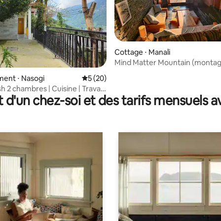
Cottage ⋅ Manali
Mind Matter Mountain (monta
r la base de 51 commentaires : 4,94 sur 5
ent ⋅ Nasogi
Évaluation moyenne sur la base de 20 co
5 (20)
sh 2 chambres | Cuisine | Travail
t d'un chez-soi et des tarifs mensuels 
 | Vues