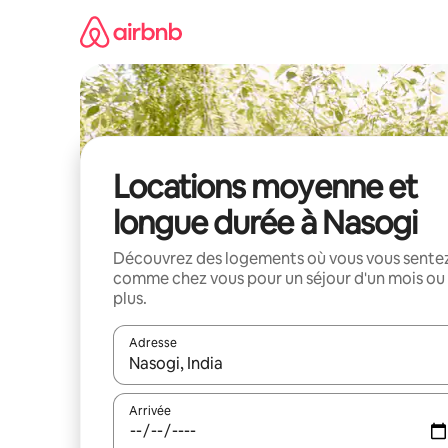
Aller
directement
au
contenu
Locations moyenne et
longue durée à Nasogi
Découvrez des logements où vous vous sente
comme chez vous pour un séjour d'un mois ou
plus.
Adresse
Lorsque les résultats s'affichent, utilisez les flèc
Arrivée