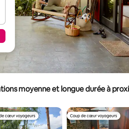
tions moyenne et longue durée à prox
de cœur voyageurs
Coup de cœur voyageurs
 cœur voyageurs les plus appréciés
Coup de cœur voyageurs