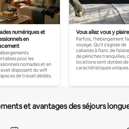
des numériques et
Vous allez vous y plaire
essionnels en
Parfois, l'hébergement fai
voyage. Qu'il s'agisse de
acement
cabanes à flanc de falais
hébergements
de péniches tranquilles, 
rtables pour les
locations sont dotées de
ssionnels nomades et en
caractéristiques uniques
ravail disposant du wifi
espaces de travail dédiés.
ments et avantages des séjours longu