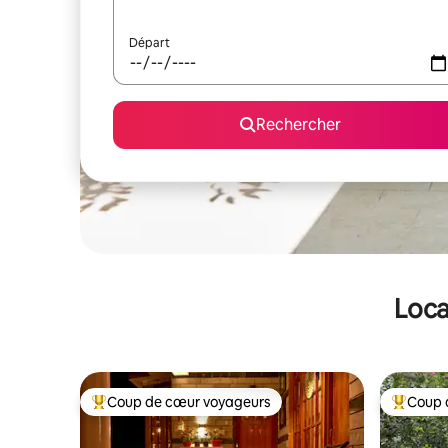
Départ
Rechercher
Loca
Coup de cœur voyageurs
Coup 
Coups de cœur voyageurs les plus appréciés
Coups de