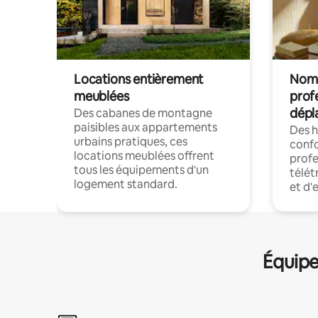
Locations entièrement
Noma
meublées
prof
dépl
Des cabanes de montagne
paisibles aux appartements
Des 
urbains pratiques, ces
confo
locations meublées offrent
profe
tous les équipements d'un
télét
logement standard.
et d'
Équipe