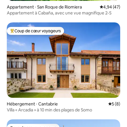
Appartement ⋅ San Roque de Riomiera
Évaluation mo
4,94 (47)
Appartement à Cabaña, avec une vue magnifique 2-S
Coup de cœur voyageurs
Coups de cœur voyageurs les plus appréciés
Hébergement ⋅ Cantabrie
Évaluatio
5 (8)
Villa « Arcadia » à 10 min des plages de Somo