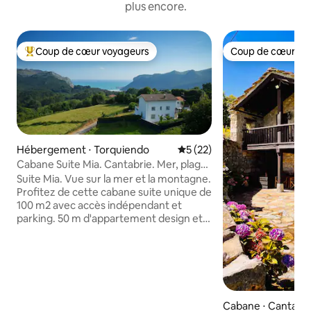
plus encore.
Coup de cœur voyageurs
Coup de cœur vo
Coups de cœur voyageurs les plus appréciés
Coup de cœur vo
Hébergement ⋅ Torquiendo
Évaluation moyenne sur la b
5 (22)
Cabane Suite Mia. Cantabrie. Mer, plage
et montagne.
Suite Mia. Vue sur la mer et la montagne.
Profitez de cette cabane suite unique de
100 m2 avec accès indépendant et
parking. 50 m d'appartement design et
50 m de terrasse. Diaphane et moderne.
Il dispose d'une chambre et d'une salle
de bains privative, d'une cuisine équipée,
d'un salon-salle à manger et d'une
terrasse spectaculaire avec douche
extérieure, table, chaises et coin
Cabane ⋅ Cantabri
transats avec vue panoramique sur la