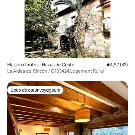
Maison d'hôtes ⋅ Hazas de Cesto
Évaluation mo
4,97 (32)
La Aldea del Rincón / G103424 Logement Rural
Coup de cœur voyageurs
Coup de cœur voyageurs