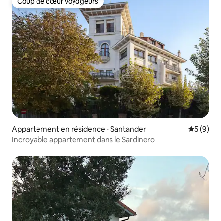
Coup de cœur voyageurs
Coup de cœur voyageurs
Appartement en résidence ⋅ Santander
Évaluatio
5 (9)
Incroyable appartement dans le Sardinero