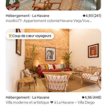
Hébergement ⋅ La Havane
Évaluation moy
4,93 (241)
Insolito77- Appartement colonial Havana Vieja/Vue
Capitole
Coup de cœur voyageurs
Coups de cœur voyageurs les plus appréciés
Hébergement ⋅ La Havane
Évaluation moy
4,96 (448)
Villa moderne et artistique ❤️ à La Havane ~ Villa Diego