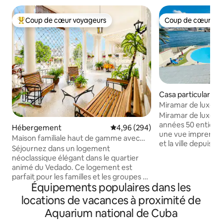
Coup de cœur voyageurs
Coup de cœur vo
Coups de cœur voyageurs les plus appréciés
Coup de cœur vo
Casa particular ⋅ 
Miramar, PLaya
Miramar de luxe (p
batterie, onduleur
Miramar de luxe. S
années 50 entièr
Hébergement
Évaluation moyenne sur la base 
4,96 (294)
une vue imprenabl
Maison familiale haut de gamme avec
et la ville depuis 
électricité fiable
Séjournez dans un logement
endroit de la mais
néoclassique élégant dans le quartier
inclus pour 10 per
animé du Vedado. Ce logement est
classique rencont
parfait pour les familles et les groupes à
dans cette maison 
Équipements populaires dans les
la recherche de confort et d'un bon
et 6 salles de bai
emplacement. - Marchez jusqu'au
locations de vacances à proximité de
piscine au bord de
Malecón, - Hôtel Nacional - Restaurants
extérieur luxurian
Aquarium national de Cuba
les mieux notés - Révolution aquare - La
divertissement ave