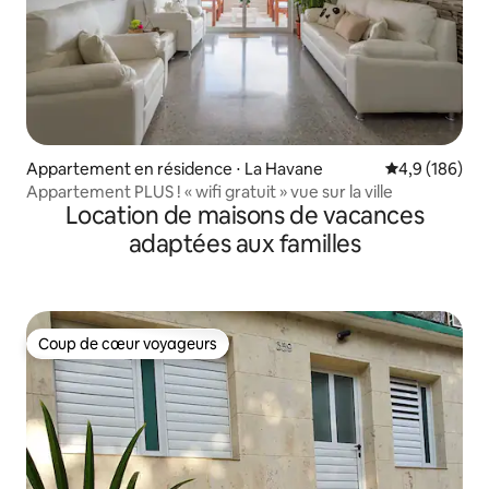
Appartement en résidence ⋅ La Havane
Évaluation mo
4,9 (186)
Appartement PLUS ! « wifi gratuit » vue sur la ville
Location de maisons de vacances
adaptées aux familles
Coup de cœur voyageurs
Coup de cœur voyageurs