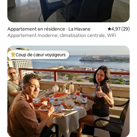
Appartement en résidence ⋅ La Havane
Évaluation mo
4,97 (29)
Appartement moderne, climatisation centrale, WiFi
Coup de cœur voyageurs
Coups de cœur voyageurs les plus appréciés