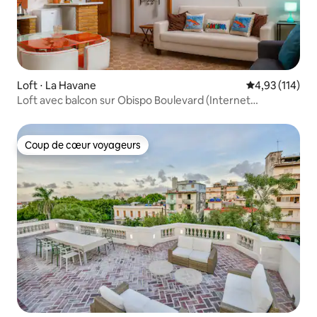
Loft ⋅ La Havane
Évaluation moy
4,93 (114)
Loft avec balcon sur Obispo Boulevard (Internet
GRATUIT)
Coup de cœur voyageurs
Coup de cœur voyageurs