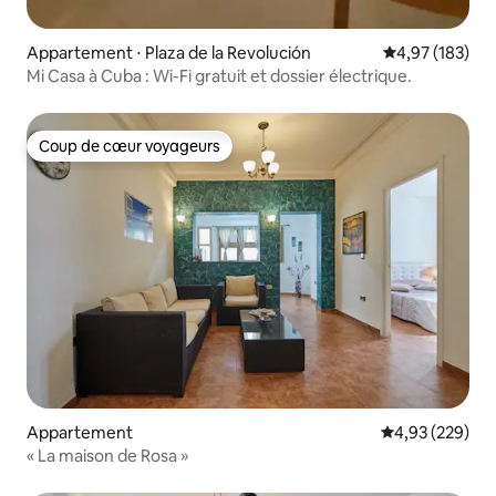
Appartement ⋅ Plaza de la Revolución
Évaluation moy
4,97 (183)
Mi Casa à Cuba : Wi-Fi gratuit et dossier électrique.
Coup de cœur voyageurs
Coup de cœur voyageurs
Appartement
Évaluation moy
4,93 (229)
« La maison de Rosa »