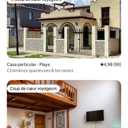
Coups de cœur voyageurs les plus appréciés
Casa particular ⋅ Playa
Évaluation mo
4,98 (59)
Chambres spacieuses & terrasses
Coup de cœur voyageurs
Coup de cœur voyageurs