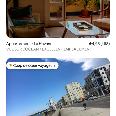
Appartement ⋅ La Havane
Évaluation moy
4,93 (468)
VUE SUR L'OCÉAN / EXCELLENT EMPLACEMENT
Coup de cœur voyageurs
Coups de cœur voyageurs les plus appréciés