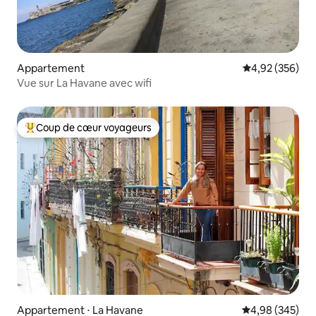
Appartement
Évaluation moy
4,92 (356)
Vue sur La Havane avec wifi
Coup de cœur voyageurs
Coups de cœur voyageurs les plus appréciés
Appartement ⋅ La Havane
Évaluation moy
4,98 (345)