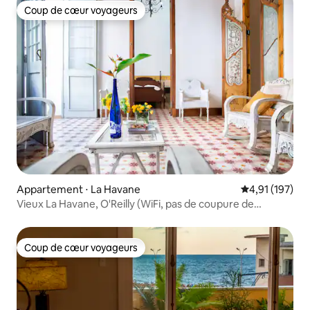
Coup de cœur voyageurs
Coup de cœur voyageurs
Appartement ⋅ La Havane
Évaluation moy
4,91 (197)
Vieux La Havane, O'Reilly (WiFi, pas de coupure de
courant)
Coup de cœur voyageurs
Coup de cœur voyageurs