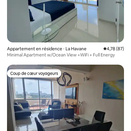
Appartement en résidence ⋅ La Havane
Évaluation mo
4,78 (87)
Minimal Apartment w/Ocean View +WiFi + Full Energy
Coup de cœur voyageurs
Coup de cœur voyageurs