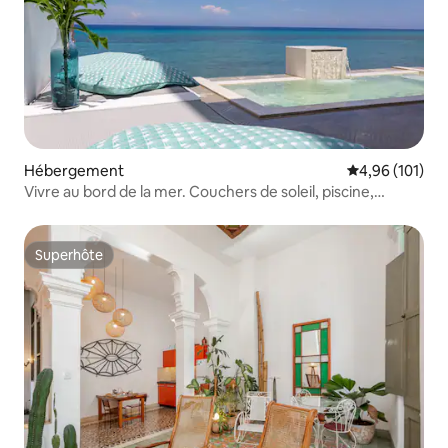
Hébergement
Évaluation moy
4,96 (101)
Vivre au bord de la mer. Couchers de soleil, piscine,
panneaux solaires
Superhôte
Superhôte