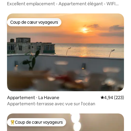
Excellent emplacement - Appartement élégant - WIFI
gratuit
Coup de cœur voyageurs
Coup de cœur voyageurs
Appartement ⋅ La Havane
Évaluation moy
4,94 (223)
Appartement-terrasse avec vue sur l'océan
Coup de cœur voyageurs
Coups de cœur voyageurs les plus appréciés