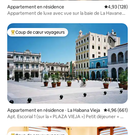
Appartement en résidence
Évaluation moy
4,93 (128)
Appartement de luxe avec vue sur la baie de La Havane
au coucher du soleil
Coup de cœur voyageurs
Coups de cœur voyageurs les plus appréciés
Appartement en résidence ⋅ La Habana Vieja
Évaluation moy
4,96 (661)
Apt. Escorial 1 (sur la « PLAZA VIEJA ») Petit déjeuner + Wi-
Fi !