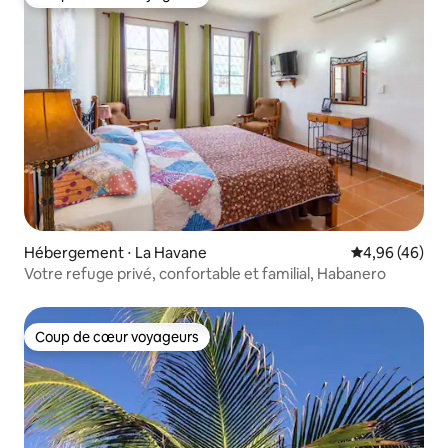
Coup de cœur voyageurs
Hébergement ⋅ La Havane
Évaluation mo
4,96 (46)
Votre refuge privé, confortable et familial, Habanero
Coup de cœur voyageurs
Coup de cœur voyageurs