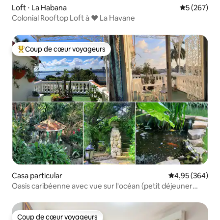
Loft ⋅ La Habana
Évaluation 
5 (267)
Colonial Rooftop Loft à ❤️ La Havane
Coup de cœur voyageurs
Coups de cœur voyageurs les plus appréciés
Casa particular
Évaluation moy
4,95 (364)
Oasis caribéenne avec vue sur l'océan (petit déjeuner
gratuit)
Coup de cœur voyageurs