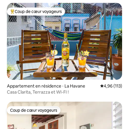
Coup de cœur voyageurs
Coups de cœur voyageurs les plus appréciés
Appartement en résidence ⋅ La Havane
Évaluation moy
4,96 (113)
Casa Clarita, Terrazza et WI-FI !
Coup de cœur voyageurs
Coup de cœur voyageurs