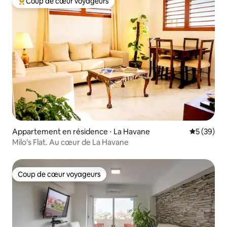
Coup de cœur voyageurs
Coups de cœur voyageurs les plus appréciés
Appartement en résidence ⋅ La Havane
Évaluation
5 (39)
Milo's Flat. Au cœur de La Havane
Coup de cœur voyageurs
Coup de cœur voyageurs