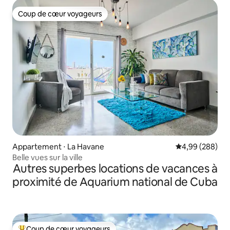
Coup de cœur voyageurs
Coup de cœur voyageurs
Appartement ⋅ La Havane
Évaluation moy
4,99 (288)
Belle vues sur la ville
Autres superbes locations de vacances à
proximité de Aquarium national de Cuba
Coup de cœur voyageurs