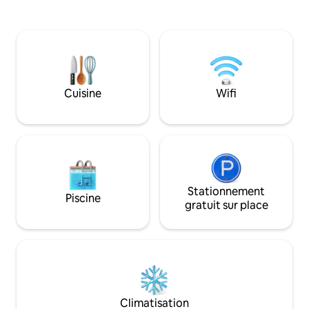
Fábrica de Arte et bien plus encore.
billard. Service d
Profitez d'un porche spacieux, idéal pour
services de chef c
se détendre, échanger et créer des
disponibles, pannea
souvenirs inoubliables. Proche de la vie
onduleur, station 
nocturne, de la culture et des lieux
incontournables. Réservez dès
maintenant pour découvrir La Havane
Cuisine
Wifi
comme si vous y viviez, dans l’un des
quartiers les plus prisés de la ville !
Stationnement
Piscine
gratuit sur place
Climatisation