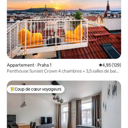
Appartement ⋅ Praha 1
Évaluation moy
4,95 (129)
Penthouse Sunset Crown 4 chambres + 3,5 salles de bain
270 m² | Terrasse
Coup de cœur voyageurs
Coups de cœur voyageurs les plus appréciés