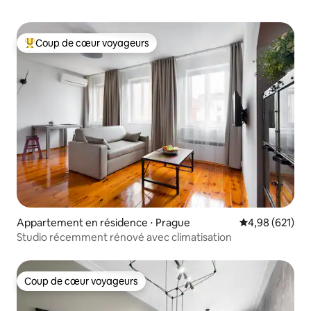
Coup de cœur voyageurs
Coups de cœur voyageurs les plus appréciés
Appartement en résidence ⋅ Prague
Évaluation moy
4,98 (621)
Studio récemment rénové avec climatisation
Coup de cœur voyageurs
Coup de cœur voyageurs