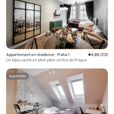
Appartement en résidence ⋅ Praha 1
Évaluation moy
4,88 (213)
Un bijou caché en plein plein centre de Prague
Superhôte
Superhôte