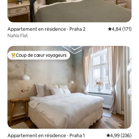
Appartement en résidence ⋅ Praha 2
Évaluation moy
4,84 (171)
NaNa Flat
Coup de cœur voyageurs
Coups de cœur voyageurs les plus appréciés
Appartement en résidence ⋅ Praha 1
Évaluation moy
4,99 (236)