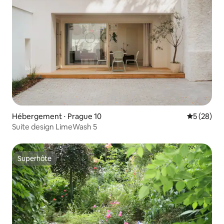
Hébergement ⋅ Prague 10
Évaluation
5 (28)
Suite design LimeWash 5
Superhôte
Superhôte