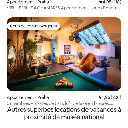
Appartement ⋅ Praha 1
Évaluation moy
4,98 (118)
VIEILLE VILLE 4 CHAMBRES Appartement James Bond +
Terrasse
Coup de cœur voyageurs
Coup de cœur voyageurs
Appartement ⋅ Praha 1
Évaluation moy
4,95 (206)
5 chambres + 2 salles de bain, loft de luxe en briques,
Autres superbes locations de vacances à
climatisation
proximité de musée national