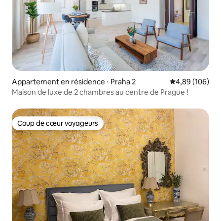
Appartement en résidence ⋅ Praha 2
Évaluation moy
4,89 (106)
Maison de luxe de 2 chambres au centre de Prague !
Coup de cœur voyageurs
Coup de cœur voyageurs