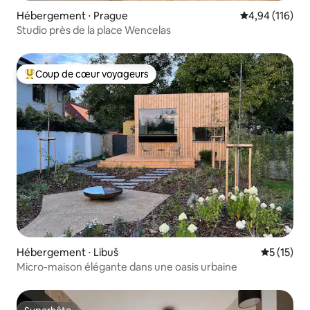
Hébergement ⋅ Prague
Évaluation moy
4,94 (116)
Studio près de la place Wencelas
Coup de cœur voyageurs
Coups de cœur voyageurs les plus appréciés
Hébergement ⋅ Libuš
Évaluation
5 (15)
Micro-maison élégante dans une oasis urbaine