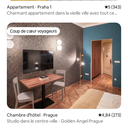
Appartement ⋅ Praha 1
Évaluation 
5 (343)
Charmant appartement dans la vieille ville avec tout ce
que vous pouvez désirer
Coup de cœur voyageurs
Coup de cœur voyageurs
Chambre d'hôtel ⋅ Prague
Évaluation moy
4,84 (273)
Studio dans le centre-ville - Golden Angel Prague