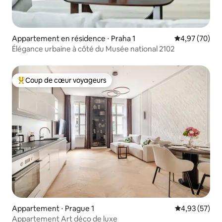
Appartement en résidence ⋅ Praha 1
Évaluation mo
4,97 (70)
Élégance urbaine à côté du Musée national 2102
Coup de cœur voyageurs
Coups de cœur voyageurs les plus appréciés
Appartement ⋅ Prague 1
Évaluation mo
4,93 (57)
Appartement Art déco de luxe