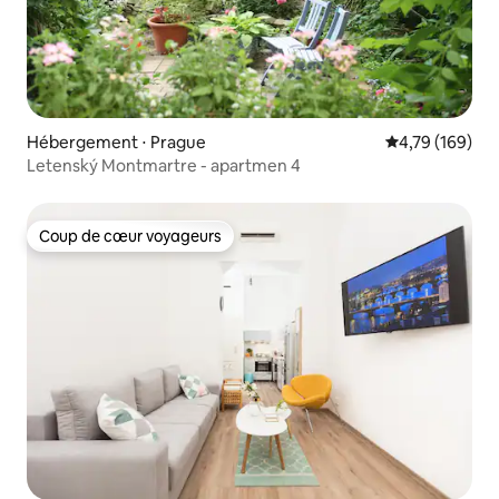
Hébergement ⋅ Prague
Évaluation moy
4,79 (169)
Letenský Montmartre - apartmen 4
Coup de cœur voyageurs
Coup de cœur voyageurs