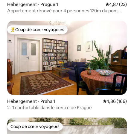
Hébergement ⋅ Prague 1
Évaluation mo
4,87 (23)
Appartement rénové pour 4 personnes 120m du pont
Charles 70m du métro
Coup de cœur voyageurs
Coups de cœur voyageurs les plus appréciés
Hébergement ⋅ Praha 1
Évaluation moy
4,86 (166)
2+1 confortable dans le centre de Prague
Coup de cœur voyageurs
Coup de cœur voyageurs