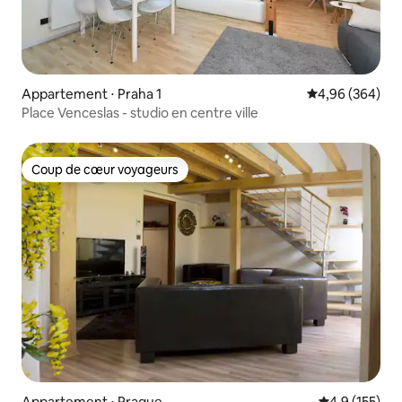
Appartement ⋅ Praha 1
Évaluation moy
4,96 (364)
Place Venceslas - studio en centre ville
Coup de cœur voyageurs
Coup de cœur voyageurs
Appartement ⋅ Prague
Évaluation mo
4,9 (155)