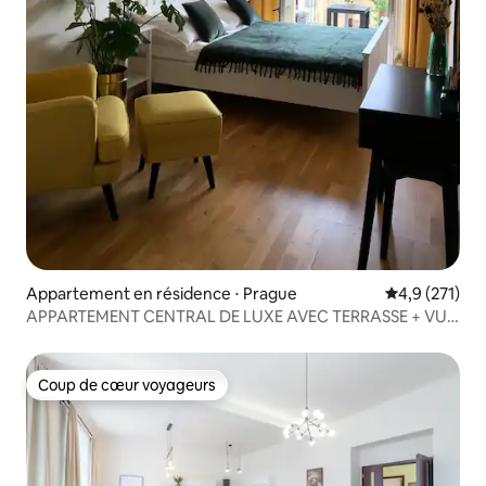
Appartement en résidence ⋅ Prague
Évaluation mo
4,9 (271)
APPARTEMENT CENTRAL DE LUXE AVEC TERRASSE + VUE
SUR PRAGUE
Coup de cœur voyageurs
Coup de cœur voyageurs