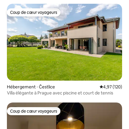
Coup de cœur voyageurs
Coup de cœur voyageurs
Hébergement ⋅ Čestlice
Évaluation moy
4,97 (120)
Villa élégante à Prague avec piscine et court de tennis
Coup de cœur voyageurs
Coup de cœur voyageurs