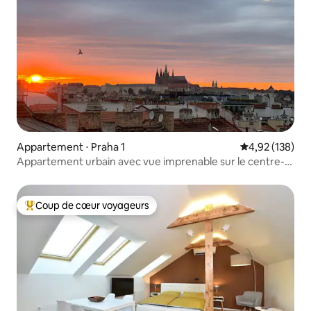
Appartement ⋅ Praha 1
Évaluation moy
4,92 (138)
Appartement urbain avec vue imprenable sur le centre-
ville
Coup de cœur voyageurs
Coups de cœur voyageurs les plus appréciés