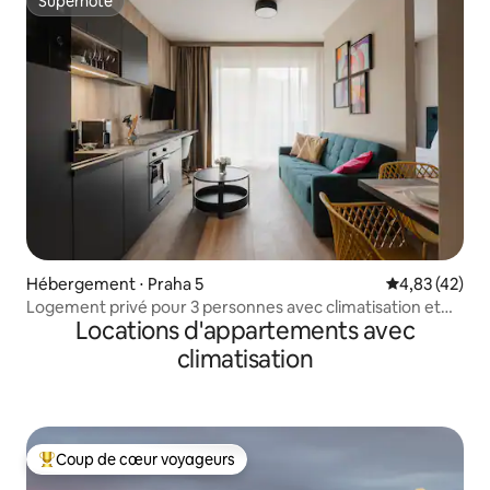
Superhôte
Superhôte
Hébergement ⋅ Praha 5
Évaluation mo
4,83 (42)
Logement privé pour 3 personnes avec climatisation et
Locations d'appartements avec
balcon privé ! Nouveau
climatisation
Coup de cœur voyageurs
Coups de cœur voyageurs les plus appréciés