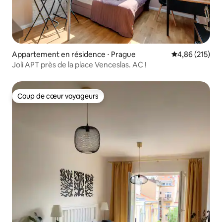
Appartement en résidence ⋅ Prague
Évaluation moy
4,86 (215)
Joli APT près de la place Venceslas. AC !
Coup de cœur voyageurs
Coup de cœur voyageurs