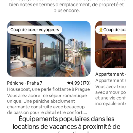
bien notés en termes d'emplacement, de propreté et
plus encore.
Coup de cœur voyageurs
Coup de cœur 
Coup de cœur voyageurs
Coups de cœur vo
Appartement ⋅ Pr
Appartement au co
Péniche ⋅ Praha 7
Évaluation moyenne sur la base 
4,99 (170)
centre-ville de P
Vous avez trouvé 
Houseboat, une perle flottante à Prague
avec amour pour le
Vous allez adorer ce séjour romantique
et une vie confortab
unique. Une péniche absolument
incroyable entre la v
charmante construite avec beaucoup
nouvelle ville : à 1
de passion pour le détail et le confort.
Venceslas, accès fa
Équipements populaires dans les
Vous vivrez un séjour inoubliable et vous
attractions tourist
ne voudrez plus partir. Vous pouvez
locations de vacances à proximité de
tramways d'un côt
pêcher, ou simplement observer le
locales avec beau