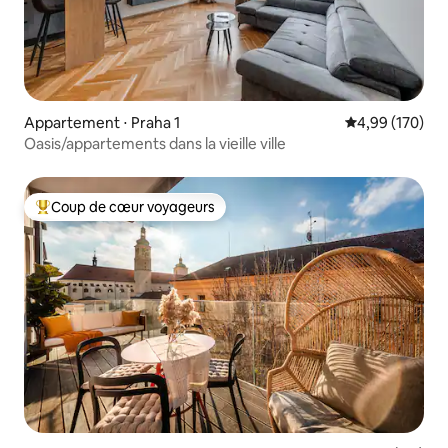
Appartement ⋅ Praha 1
Évaluation moy
4,99 (170)
Oasis/appartements dans la vieille ville
Coup de cœur voyageurs
Coups de cœur voyageurs les plus appréciés