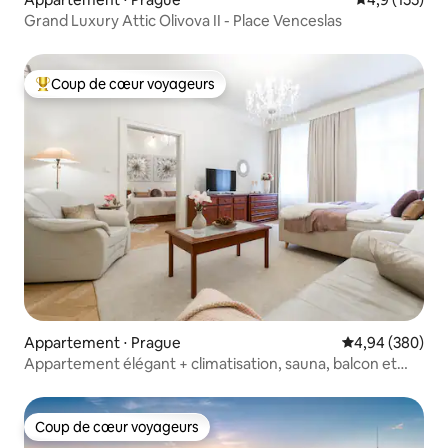
Grand Luxury Attic Olivova II - Place Venceslas
Coup de cœur voyageurs
Coups de cœur voyageurs les plus appréciés
Appartement ⋅ Prague
Évaluation moy
4,94 (380)
Appartement élégant + climatisation, sauna, balcon et
garage à 5 minutes
Coup de cœur voyageurs
Coup de cœur voyageurs