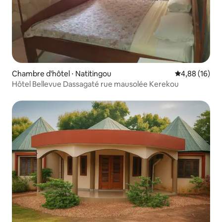
Chambre d'hôtel ⋅ Natitingou
Évaluation mo
4,88 (16)
Hôtel Bellevue Dassagaté rue mausolée Kerekou