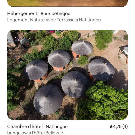
Hébergement ⋅ Boundétingou
Logement Nature avec Terrasse à Natitingou
Chambre d'hôtel ⋅ Natitingou
Évaluation m
4,75 (4)
bungalow à l'hôtel Bellevue