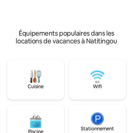
Boutique vente objet d'art. Restaurant
safaris, randonné
produits bio du potager.
la culture Atakora
paix pour les amo
d'aventure en gro
Équipements populaires dans les
locations de vacances à Natitingou
Cuisine
Wifi
Stationnement
Piscine