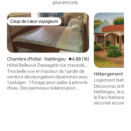
plus encore.
Coup de cœur voyageurs
Coup de cœur voyageurs
Chambre d'hôtel ⋅ Natitingou
Évaluation moyenne sur la base
4,88 (16)
Hôtel Bellevue Dassagaté rue mausolée
Kerekou
Tres belle vue en hauteur ds 1 jardin de
Hébergement ⋅ B
verdure des bungalows disséminés avec
Logement Nature 
1 potager . 1 forage pour palier à pénurie
Natitingou
Découvrez la Résid
d'eau. Des panneaux solaires pour
Natitingou, le poin
l'éclairage extérieur. 1 grand terrasse et
le Parc National de
wifi. Chambres tres propres avec
sécurisé accueille
douche interne eau chaude ventilée ou
avec ses 3 chambr
climatisée. Ptes terrasses individuelles .
salon et sa salle 
Restaurant intérieur et extérieur sur 1
chaude. Profitez d
grande terrasse . Accès facile depuis le
ombragée et d'une 
goudron rue mausolée Kerekou pavé .
parfaites pour vo